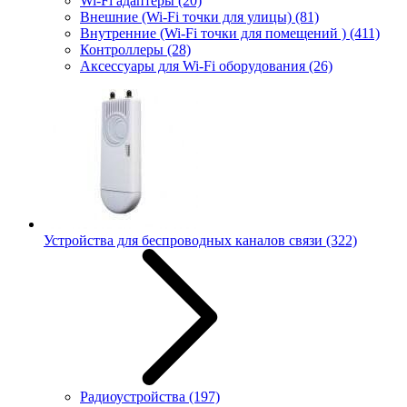
Wi-Fi адаптеры
(20)
Внешние (Wi-Fi точки для улицы)
(81)
Внутренние (Wi-Fi точки для помещений )
(411)
Контроллеры
(28)
Аксессуары для Wi-Fi оборудования
(26)
Устройства для беспроводных каналов связи
(322)
Радиоустройства
(197)