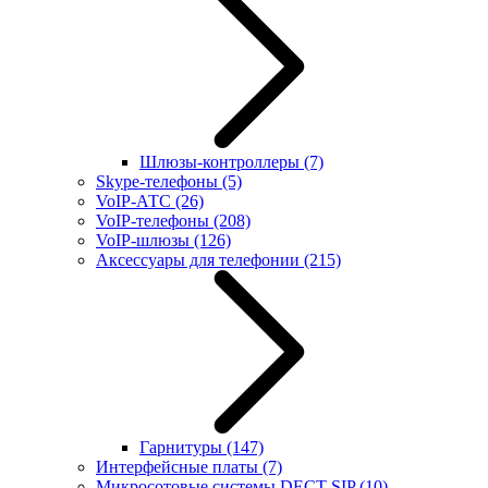
Шлюзы-контроллеры
(7)
Skype-телефоны
(5)
VoIP-АТС
(26)
VoIP-телефоны
(208)
VoIP-шлюзы
(126)
Аксессуары для телефонии
(215)
Гарнитуры
(147)
Интерфейсные платы
(7)
Микросотовые системы DECT SIP
(10)