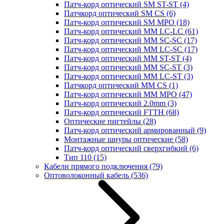
Патч-корд оптический SM ST-ST
(4)
Патчкорд оптический SM CS
(6)
Патч-корд оптический SM MPO
(18)
Патч-корд оптический MM LC-LC
(61)
Патч-корд оптический MM SC-SC
(17)
Патч-корд оптический MM LC-SC
(17)
Патч-корд оптический MM ST-ST
(4)
Патч-корд оптический MM SC-ST
(3)
Патч-корд оптический MM LC-ST
(3)
Патчкорд оптический MM CS
(1)
Патч-корд оптический MM MPO
(47)
Патч-корд оптический 2.0mm
(3)
Патч-корд оптический FTTH
(68)
Оптические пигтейлы
(28)
Патч-корд оптический армированный
(9)
Монтажные шнуры оптические
(58)
Патч-корд оптический сверхгибкий
(6)
Тип 110
(15)
Кабели прямого подключения
(79)
Оптоволоконный кабель
(536)