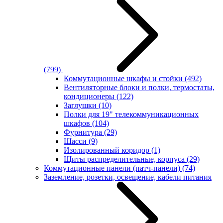
(799)
Коммутационные шкафы и стойки
(492)
Вентиляторные блоки и полки, термостаты,
кондиционеры
(122)
Заглушки
(10)
Полки для 19" телекоммуникационных
шкафов
(104)
Фурнитура
(29)
Шасси
(9)
Изолированный коридор
(1)
Щиты распределительные, корпуса
(29)
Коммутационные панели (патч-панели)
(74)
Заземление, розетки, освещение, кабели питания