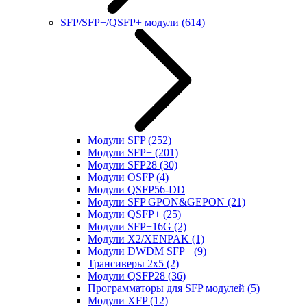
SFP/SFP+/QSFP+ модули
(614)
Модули SFP
(252)
Модули SFP+
(201)
Модули SFP28
(30)
Модули OSFP
(4)
Модули QSFP56-DD
Модули SFP GPON&GEPON
(21)
Модули QSFP+
(25)
Модули SFP+16G
(2)
Модули X2/XENPAK
(1)
Модули DWDM SFP+
(9)
Трансиверы 2x5
(2)
Модули QSFP28
(36)
Программаторы для SFP модулей
(5)
Модули XFP
(12)