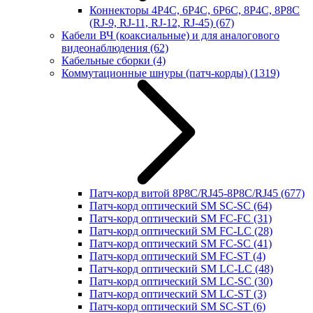
Коннекторы 4P4C, 6P4C, 6P6C, 8P4C, 8P8C
(RJ-9, RJ-11, RJ-12, RJ-45)
(67)
Кабели ВЧ (коаксиальные) и для аналогового
видеонаблюдения
(62)
Кабельные сборки
(4)
Коммутационные шнуры (патч-корды)
(1319)
Патч-корд витой 8P8C/RJ45-8P8C/RJ45
(677)
Патч-корд оптический SM SC-SC
(64)
Патч-корд оптический SM FC-FC
(31)
Патч-корд оптический SM FC-LC
(28)
Патч-корд оптический SM FC-SC
(41)
Патч-корд оптический SM FC-ST
(4)
Патч-корд оптический SM LC-LC
(48)
Патч-корд оптический SM LC-SC
(30)
Патч-корд оптический SM LC-ST
(3)
Патч-корд оптический SM SC-ST
(6)