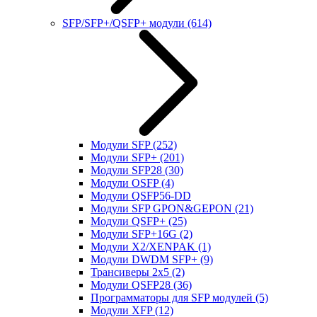
SFP/SFP+/QSFP+ модули
(614)
Модули SFP
(252)
Модули SFP+
(201)
Модули SFP28
(30)
Модули OSFP
(4)
Модули QSFP56-DD
Модули SFP GPON&GEPON
(21)
Модули QSFP+
(25)
Модули SFP+16G
(2)
Модули X2/XENPAK
(1)
Модули DWDM SFP+
(9)
Трансиверы 2x5
(2)
Модули QSFP28
(36)
Программаторы для SFP модулей
(5)
Модули XFP
(12)