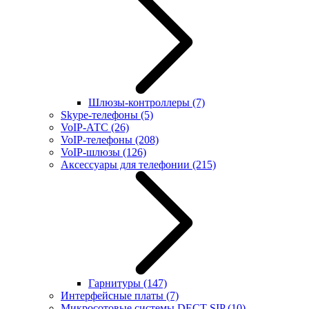
Шлюзы-контроллеры
(7)
Skype-телефоны
(5)
VoIP-АТС
(26)
VoIP-телефоны
(208)
VoIP-шлюзы
(126)
Аксессуары для телефонии
(215)
Гарнитуры
(147)
Интерфейсные платы
(7)
Микросотовые системы DECT SIP
(10)