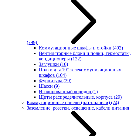
(799)
Коммутационные шкафы и стойки
(492)
Вентиляторные блоки и полки, термостаты,
кондиционеры
(122)
Заглушки
(10)
Полки для 19" телекоммуникационных
шкафов
(104)
Фурнитура
(29)
Шасси
(9)
Изолированный коридор
(1)
Щиты распределительные, корпуса
(29)
Коммутационные панели (патч-панели)
(74)
Заземление, розетки, освещение, кабели питания