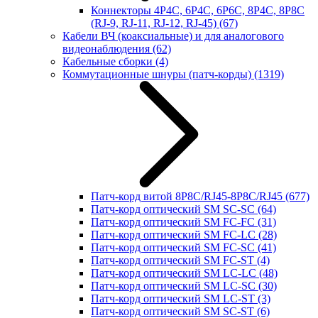
Коннекторы 4P4C, 6P4C, 6P6C, 8P4C, 8P8C
(RJ-9, RJ-11, RJ-12, RJ-45)
(67)
Кабели ВЧ (коаксиальные) и для аналогового
видеонаблюдения
(62)
Кабельные сборки
(4)
Коммутационные шнуры (патч-корды)
(1319)
Патч-корд витой 8P8C/RJ45-8P8C/RJ45
(677)
Патч-корд оптический SM SC-SC
(64)
Патч-корд оптический SM FC-FC
(31)
Патч-корд оптический SM FC-LC
(28)
Патч-корд оптический SM FC-SC
(41)
Патч-корд оптический SM FC-ST
(4)
Патч-корд оптический SM LC-LC
(48)
Патч-корд оптический SM LC-SC
(30)
Патч-корд оптический SM LC-ST
(3)
Патч-корд оптический SM SC-ST
(6)