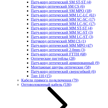
Патч-корд оптический SM ST-ST
(4)
Патчкорд оптический SM CS
(6)
Патч-корд оптический SM MPO
(18)
Патч-корд оптический MM LC-LC
(61)
Патч-корд оптический MM SC-SC
(17)
Патч-корд оптический MM LC-SC
(17)
Патч-корд оптический MM ST-ST
(4)
Патч-корд оптический MM SC-ST
(3)
Патч-корд оптический MM LC-ST
(3)
Патчкорд оптический MM CS
(1)
Патч-корд оптический MM MPO
(47)
Патч-корд оптический 2.0mm
(3)
Патч-корд оптический FTTH
(68)
Оптические пигтейлы
(28)
Патч-корд оптический армированный
(9)
Монтажные шнуры оптические
(58)
Патч-корд оптический сверхгибкий
(6)
Тип 110
(15)
Кабели прямого подключения
(79)
Оптоволоконный кабель
(536)