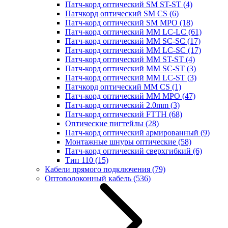
Патч-корд оптический SM ST-ST
(4)
Патчкорд оптический SM CS
(6)
Патч-корд оптический SM MPO
(18)
Патч-корд оптический MM LC-LC
(61)
Патч-корд оптический MM SC-SC
(17)
Патч-корд оптический MM LC-SC
(17)
Патч-корд оптический MM ST-ST
(4)
Патч-корд оптический MM SC-ST
(3)
Патч-корд оптический MM LC-ST
(3)
Патчкорд оптический MM CS
(1)
Патч-корд оптический MM MPO
(47)
Патч-корд оптический 2.0mm
(3)
Патч-корд оптический FTTH
(68)
Оптические пигтейлы
(28)
Патч-корд оптический армированный
(9)
Монтажные шнуры оптические
(58)
Патч-корд оптический сверхгибкий
(6)
Тип 110
(15)
Кабели прямого подключения
(79)
Оптоволоконный кабель
(536)