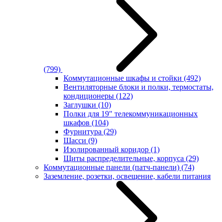
(799)
Коммутационные шкафы и стойки
(492)
Вентиляторные блоки и полки, термостаты,
кондиционеры
(122)
Заглушки
(10)
Полки для 19" телекоммуникационных
шкафов
(104)
Фурнитура
(29)
Шасси
(9)
Изолированный коридор
(1)
Щиты распределительные, корпуса
(29)
Коммутационные панели (патч-панели)
(74)
Заземление, розетки, освещение, кабели питания