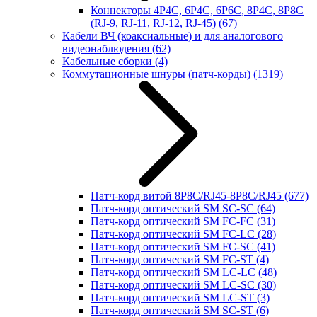
Коннекторы 4P4C, 6P4C, 6P6C, 8P4C, 8P8C
(RJ-9, RJ-11, RJ-12, RJ-45)
(67)
Кабели ВЧ (коаксиальные) и для аналогового
видеонаблюдения
(62)
Кабельные сборки
(4)
Коммутационные шнуры (патч-корды)
(1319)
Патч-корд витой 8P8C/RJ45-8P8C/RJ45
(677)
Патч-корд оптический SM SC-SC
(64)
Патч-корд оптический SM FC-FC
(31)
Патч-корд оптический SM FC-LC
(28)
Патч-корд оптический SM FC-SC
(41)
Патч-корд оптический SM FC-ST
(4)
Патч-корд оптический SM LC-LC
(48)
Патч-корд оптический SM LC-SC
(30)
Патч-корд оптический SM LC-ST
(3)
Патч-корд оптический SM SC-ST
(6)