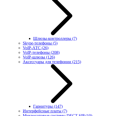
Шлюзы-контроллеры
(7)
Skype-телефоны
(5)
VoIP-АТС
(26)
VoIP-телефоны
(208)
VoIP-шлюзы
(126)
Аксессуары для телефонии
(215)
Гарнитуры
(147)
Интерфейсные платы
(7)
Микросотовые системы DECT SIP
(10)