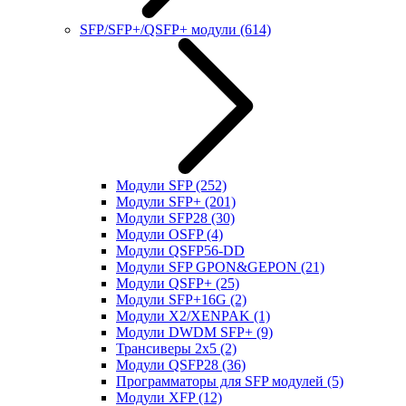
SFP/SFP+/QSFP+ модули
(614)
Модули SFP
(252)
Модули SFP+
(201)
Модули SFP28
(30)
Модули OSFP
(4)
Модули QSFP56-DD
Модули SFP GPON&GEPON
(21)
Модули QSFP+
(25)
Модули SFP+16G
(2)
Модули X2/XENPAK
(1)
Модули DWDM SFP+
(9)
Трансиверы 2x5
(2)
Модули QSFP28
(36)
Программаторы для SFP модулей
(5)
Модули XFP
(12)