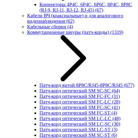
Коннекторы 4P4C, 6P4C, 6P6C, 8P4C, 8P8C
(RJ-9, RJ-11, RJ-12, RJ-45)
(67)
Кабели ВЧ (коаксиальные) и для аналогового
видеонаблюдения
(62)
Кабельные сборки
(4)
Коммутационные шнуры (патч-корды)
(1319)
Патч-корд витой 8P8C/RJ45-8P8C/RJ45
(677)
Патч-корд оптический SM SC-SC
(64)
Патч-корд оптический SM FC-FC
(31)
Патч-корд оптический SM FC-LC
(28)
Патч-корд оптический SM FC-SC
(41)
Патч-корд оптический SM FC-ST
(4)
Патч-корд оптический SM LC-LC
(48)
Патч-корд оптический SM LC-SC
(30)
Патч-корд оптический SM LC-ST
(3)
Патч-корд оптический SM SC-ST
(6)