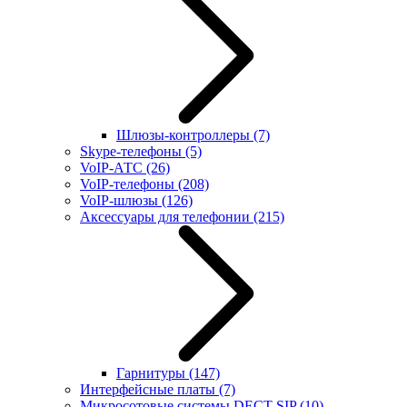
Шлюзы-контроллеры
(7)
Skype-телефоны
(5)
VoIP-АТС
(26)
VoIP-телефоны
(208)
VoIP-шлюзы
(126)
Аксессуары для телефонии
(215)
Гарнитуры
(147)
Интерфейсные платы
(7)
Микросотовые системы DECT SIP
(10)