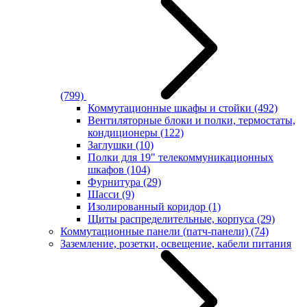
(799)
Коммутационные шкафы и стойки
(492)
Вентиляторные блоки и полки, термостаты,
кондиционеры
(122)
Заглушки
(10)
Полки для 19" телекоммуникационных
шкафов
(104)
Фурнитура
(29)
Шасси
(9)
Изолированный коридор
(1)
Щиты распределительные, корпуса
(29)
Коммутационные панели (патч-панели)
(74)
Заземление, розетки, освещение, кабели питания