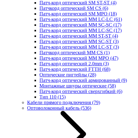
Патч-корд оптический SM ST-ST
(4)
Патчкорд оптический SM CS
(6)
Патч-корд оптический SM MPO
(18)
Патч-корд оптический MM LC-LC
(61)
Патч-корд оптический MM SC-SC
(17)
Патч-корд оптический MM LC-SC
(17)
Патч-корд оптический MM ST-ST
(4)
Патч-корд оптический MM SC-ST
(3)
Патч-корд оптический MM LC-ST
(3)
Патчкорд оптический MM CS
(1)
Патч-корд оптический MM MPO
(47)
Патч-корд оптический 2.0mm
(3)
Патч-корд оптический FTTH
(68)
Оптические пигтейлы
(28)
Патч-корд оптический армированный
(9)
Монтажные шнуры оптические
(58)
Патч-корд оптический сверхгибкий
(6)
Тип 110
(15)
Кабели прямого подключения
(79)
Оптоволоконный кабель
(536)