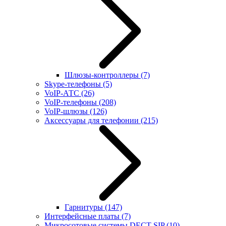
Шлюзы-контроллеры
(7)
Skype-телефоны
(5)
VoIP-АТС
(26)
VoIP-телефоны
(208)
VoIP-шлюзы
(126)
Аксессуары для телефонии
(215)
Гарнитуры
(147)
Интерфейсные платы
(7)
Микросотовые системы DECT SIP
(10)