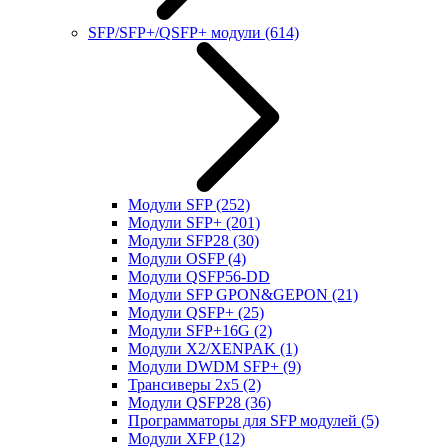
SFP/SFP+/QSFP+ модули
(614)
Модули SFP
(252)
Модули SFP+
(201)
Модули SFP28
(30)
Модули OSFP
(4)
Модули QSFP56-DD
Модули SFP GPON&GEPON
(21)
Модули QSFP+
(25)
Модули SFP+16G
(2)
Модули X2/XENPAK
(1)
Модули DWDM SFP+
(9)
Трансиверы 2x5
(2)
Модули QSFP28
(36)
Программаторы для SFP модулей
(5)
Модули XFP
(12)