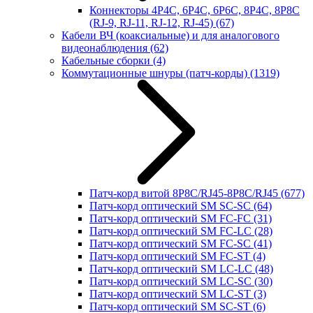
Коннекторы 4P4C, 6P4C, 6P6C, 8P4C, 8P8C
(RJ-9, RJ-11, RJ-12, RJ-45)
(67)
Кабели ВЧ (коаксиальные) и для аналогового
видеонаблюдения
(62)
Кабельные сборки
(4)
Коммутационные шнуры (патч-корды)
(1319)
Патч-корд витой 8P8C/RJ45-8P8C/RJ45
(677)
Патч-корд оптический SM SC-SC
(64)
Патч-корд оптический SM FC-FC
(31)
Патч-корд оптический SM FC-LC
(28)
Патч-корд оптический SM FC-SC
(41)
Патч-корд оптический SM FC-ST
(4)
Патч-корд оптический SM LC-LC
(48)
Патч-корд оптический SM LC-SC
(30)
Патч-корд оптический SM LC-ST
(3)
Патч-корд оптический SM SC-ST
(6)