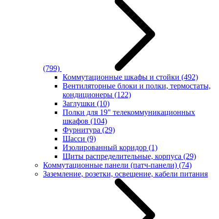
(799)
Коммутационные шкафы и стойки
(492)
Вентиляторные блоки и полки, термостаты,
кондиционеры
(122)
Заглушки
(10)
Полки для 19" телекоммуникационных
шкафов
(104)
Фурнитура
(29)
Шасси
(9)
Изолированный коридор
(1)
Щиты распределительные, корпуса
(29)
Коммутационные панели (патч-панели)
(74)
Заземление, розетки, освещение, кабели питания