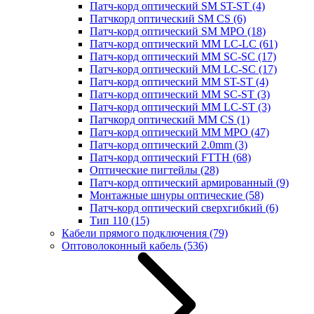
Патч-корд оптический SM ST-ST
(4)
Патчкорд оптический SM CS
(6)
Патч-корд оптический SM MPO
(18)
Патч-корд оптический MM LC-LC
(61)
Патч-корд оптический MM SC-SC
(17)
Патч-корд оптический MM LC-SC
(17)
Патч-корд оптический MM ST-ST
(4)
Патч-корд оптический MM SC-ST
(3)
Патч-корд оптический MM LC-ST
(3)
Патчкорд оптический MM CS
(1)
Патч-корд оптический MM MPO
(47)
Патч-корд оптический 2.0mm
(3)
Патч-корд оптический FTTH
(68)
Оптические пигтейлы
(28)
Патч-корд оптический армированный
(9)
Монтажные шнуры оптические
(58)
Патч-корд оптический сверхгибкий
(6)
Тип 110
(15)
Кабели прямого подключения
(79)
Оптоволоконный кабель
(536)