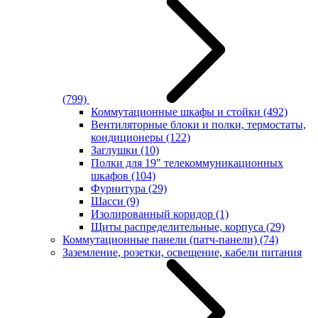
(799)
Коммутационные шкафы и стойки
(492)
Вентиляторные блоки и полки, термостаты,
кондиционеры
(122)
Заглушки
(10)
Полки для 19" телекоммуникационных
шкафов
(104)
Фурнитура
(29)
Шасси
(9)
Изолированный коридор
(1)
Щиты распределительные, корпуса
(29)
Коммутационные панели (патч-панели)
(74)
Заземление, розетки, освещение, кабели питания