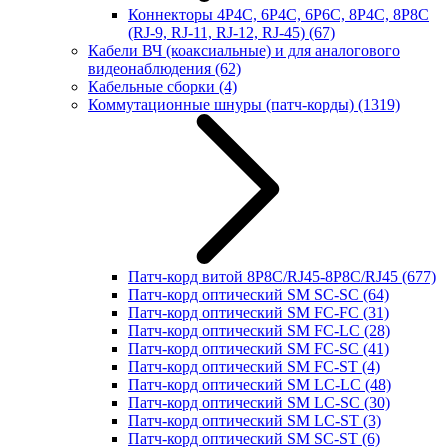
Коннекторы 4P4C, 6P4C, 6P6C, 8P4C, 8P8C
(RJ-9, RJ-11, RJ-12, RJ-45)
(67)
Кабели ВЧ (коаксиальные) и для аналогового
видеонаблюдения
(62)
Кабельные сборки
(4)
Коммутационные шнуры (патч-корды)
(1319)
Патч-корд витой 8P8C/RJ45-8P8C/RJ45
(677)
Патч-корд оптический SM SC-SC
(64)
Патч-корд оптический SM FC-FC
(31)
Патч-корд оптический SM FC-LC
(28)
Патч-корд оптический SM FC-SC
(41)
Патч-корд оптический SM FC-ST
(4)
Патч-корд оптический SM LC-LC
(48)
Патч-корд оптический SM LC-SC
(30)
Патч-корд оптический SM LC-ST
(3)
Патч-корд оптический SM SC-ST
(6)