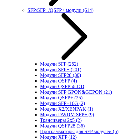
SFP/SFP+/QSFP+ модули
(614)
Модули SFP
(252)
Модули SFP+
(201)
Модули SFP28
(30)
Модули OSFP
(4)
Модули QSFP56-DD
Модули SFP GPON&GEPON
(21)
Модули QSFP+
(25)
Модули SFP+16G
(2)
Модули X2/XENPAK
(1)
Модули DWDM SFP+
(9)
Трансиверы 2x5
(2)
Модули QSFP28
(36)
Программаторы для SFP модулей
(5)
Модули XFP
(12)