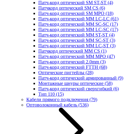
Патч-корд оптический SM ST-ST
(4)
Патчкорд оптический SM CS
(6)
Патч-корд оптический SM MPO
(18)
Патч-корд оптический MM LC-LC
(61)
Патч-корд оптический MM SC-SC
(17)
Патч-корд оптический MM LC-SC
(17)
Патч-корд оптический MM ST-ST
(4)
Патч-корд оптический MM SC-ST
(3)
Патч-корд оптический MM LC-ST
(3)
Патчкорд оптический MM CS
(1)
Патч-корд оптический MM MPO
(47)
Патч-корд оптический 2.0mm
(3)
Патч-корд оптический FTTH
(68)
Оптические пигтейлы
(28)
Патч-корд оптический армированный
(9)
Монтажные шнуры оптические
(58)
Патч-корд оптический сверхгибкий
(6)
Тип 110
(15)
Кабели прямого подключения
(79)
Оптоволоконный кабель
(536)