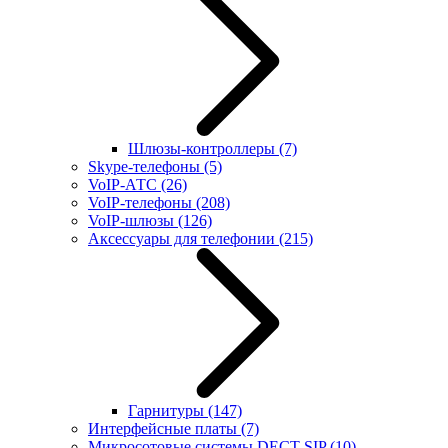
Шлюзы-контроллеры
(7)
Skype-телефоны
(5)
VoIP-АТС
(26)
VoIP-телефоны
(208)
VoIP-шлюзы
(126)
Аксессуары для телефонии
(215)
Гарнитуры
(147)
Интерфейсные платы
(7)
Микросотовые системы DECT SIP
(10)