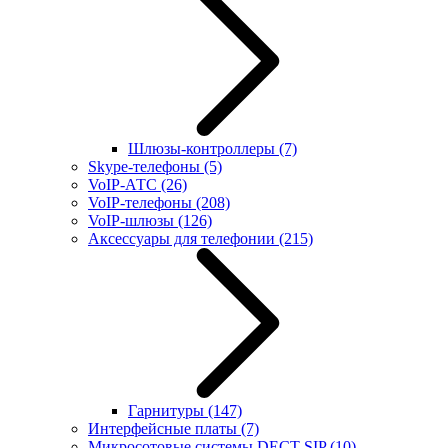
Шлюзы-контроллеры
(7)
Skype-телефоны
(5)
VoIP-АТС
(26)
VoIP-телефоны
(208)
VoIP-шлюзы
(126)
Аксессуары для телефонии
(215)
Гарнитуры
(147)
Интерфейсные платы
(7)
Микросотовые системы DECT SIP
(10)