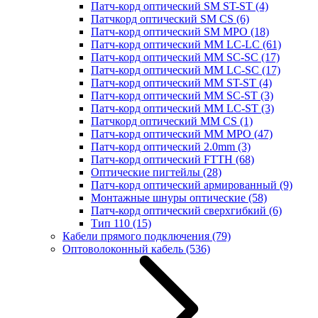
Патч-корд оптический SM ST-ST
(4)
Патчкорд оптический SM CS
(6)
Патч-корд оптический SM MPO
(18)
Патч-корд оптический MM LC-LC
(61)
Патч-корд оптический MM SC-SC
(17)
Патч-корд оптический MM LC-SC
(17)
Патч-корд оптический MM ST-ST
(4)
Патч-корд оптический MM SC-ST
(3)
Патч-корд оптический MM LC-ST
(3)
Патчкорд оптический MM CS
(1)
Патч-корд оптический MM MPO
(47)
Патч-корд оптический 2.0mm
(3)
Патч-корд оптический FTTH
(68)
Оптические пигтейлы
(28)
Патч-корд оптический армированный
(9)
Монтажные шнуры оптические
(58)
Патч-корд оптический сверхгибкий
(6)
Тип 110
(15)
Кабели прямого подключения
(79)
Оптоволоконный кабель
(536)