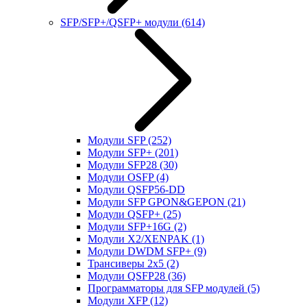
SFP/SFP+/QSFP+ модули
(614)
Модули SFP
(252)
Модули SFP+
(201)
Модули SFP28
(30)
Модули OSFP
(4)
Модули QSFP56-DD
Модули SFP GPON&GEPON
(21)
Модули QSFP+
(25)
Модули SFP+16G
(2)
Модули X2/XENPAK
(1)
Модули DWDM SFP+
(9)
Трансиверы 2x5
(2)
Модули QSFP28
(36)
Программаторы для SFP модулей
(5)
Модули XFP
(12)