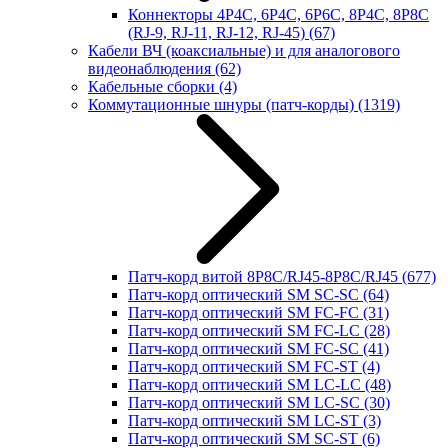
Коннекторы 4P4C, 6P4C, 6P6C, 8P4C, 8P8C
(RJ-9, RJ-11, RJ-12, RJ-45)
(67)
Кабели ВЧ (коаксиальные) и для аналогового
видеонаблюдения
(62)
Кабельные сборки
(4)
Коммутационные шнуры (патч-корды)
(1319)
Патч-корд витой 8P8C/RJ45-8P8C/RJ45
(677)
Патч-корд оптический SM SC-SC
(64)
Патч-корд оптический SM FC-FC
(31)
Патч-корд оптический SM FC-LC
(28)
Патч-корд оптический SM FC-SC
(41)
Патч-корд оптический SM FC-ST
(4)
Патч-корд оптический SM LC-LC
(48)
Патч-корд оптический SM LC-SC
(30)
Патч-корд оптический SM LC-ST
(3)
Патч-корд оптический SM SC-ST
(6)