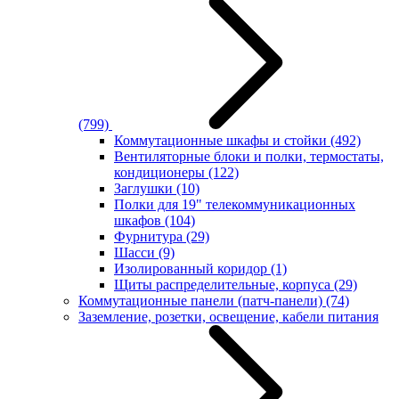
(799)
Коммутационные шкафы и стойки
(492)
Вентиляторные блоки и полки, термостаты,
кондиционеры
(122)
Заглушки
(10)
Полки для 19" телекоммуникационных
шкафов
(104)
Фурнитура
(29)
Шасси
(9)
Изолированный коридор
(1)
Щиты распределительные, корпуса
(29)
Коммутационные панели (патч-панели)
(74)
Заземление, розетки, освещение, кабели питания