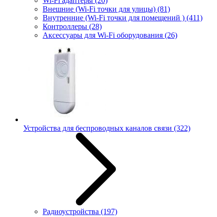
Wi-Fi адаптеры
(20)
Внешние (Wi-Fi точки для улицы)
(81)
Внутренние (Wi-Fi точки для помещений )
(411)
Контроллеры
(28)
Аксессуары для Wi-Fi оборудования
(26)
Устройства для беспроводных каналов связи
(322)
Радиоустройства
(197)