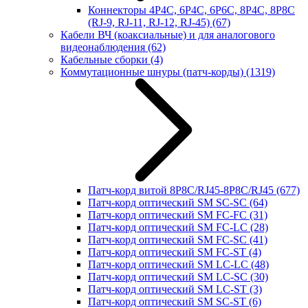
Коннекторы 4P4C, 6P4C, 6P6C, 8P4C, 8P8C
(RJ-9, RJ-11, RJ-12, RJ-45)
(67)
Кабели ВЧ (коаксиальные) и для аналогового
видеонаблюдения
(62)
Кабельные сборки
(4)
Коммутационные шнуры (патч-корды)
(1319)
Патч-корд витой 8P8C/RJ45-8P8C/RJ45
(677)
Патч-корд оптический SM SC-SC
(64)
Патч-корд оптический SM FC-FC
(31)
Патч-корд оптический SM FC-LC
(28)
Патч-корд оптический SM FC-SC
(41)
Патч-корд оптический SM FC-ST
(4)
Патч-корд оптический SM LC-LC
(48)
Патч-корд оптический SM LC-SC
(30)
Патч-корд оптический SM LC-ST
(3)
Патч-корд оптический SM SC-ST
(6)