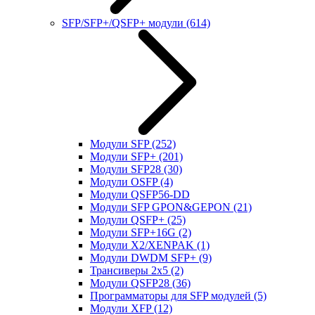
SFP/SFP+/QSFP+ модули
(614)
Модули SFP
(252)
Модули SFP+
(201)
Модули SFP28
(30)
Модули OSFP
(4)
Модули QSFP56-DD
Модули SFP GPON&GEPON
(21)
Модули QSFP+
(25)
Модули SFP+16G
(2)
Модули X2/XENPAK
(1)
Модули DWDM SFP+
(9)
Трансиверы 2x5
(2)
Модули QSFP28
(36)
Программаторы для SFP модулей
(5)
Модули XFP
(12)