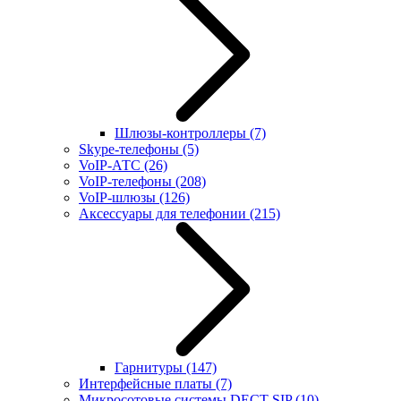
Шлюзы-контроллеры
(7)
Skype-телефоны
(5)
VoIP-АТС
(26)
VoIP-телефоны
(208)
VoIP-шлюзы
(126)
Аксессуары для телефонии
(215)
Гарнитуры
(147)
Интерфейсные платы
(7)
Микросотовые системы DECT SIP
(10)