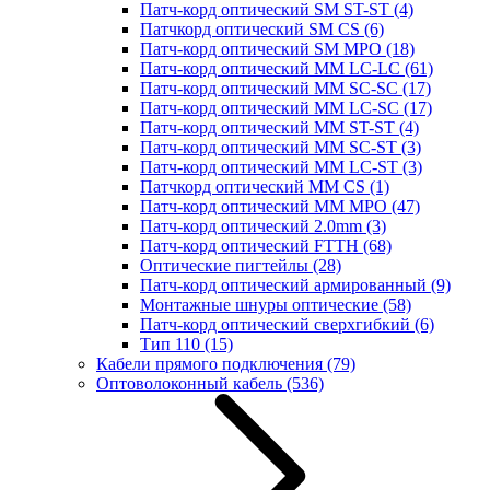
Патч-корд оптический SM ST-ST
(4)
Патчкорд оптический SM CS
(6)
Патч-корд оптический SM MPO
(18)
Патч-корд оптический MM LC-LC
(61)
Патч-корд оптический MM SC-SC
(17)
Патч-корд оптический MM LC-SC
(17)
Патч-корд оптический MM ST-ST
(4)
Патч-корд оптический MM SC-ST
(3)
Патч-корд оптический MM LC-ST
(3)
Патчкорд оптический MM CS
(1)
Патч-корд оптический MM MPO
(47)
Патч-корд оптический 2.0mm
(3)
Патч-корд оптический FTTH
(68)
Оптические пигтейлы
(28)
Патч-корд оптический армированный
(9)
Монтажные шнуры оптические
(58)
Патч-корд оптический сверхгибкий
(6)
Тип 110
(15)
Кабели прямого подключения
(79)
Оптоволоконный кабель
(536)