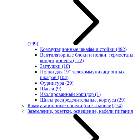
(799)
Коммутационные шкафы и стойки
(492)
Вентиляторные блоки и полки, термостаты,
кондиционеры
(122)
Заглушки
(10)
Полки для 19" телекоммуникационных
шкафов
(104)
Фурнитура
(29)
Шасси
(9)
Изолированный коридор
(1)
Щиты распределительные, корпуса
(29)
Коммутационные панели (патч-панели)
(74)
Заземление, розетки, освещение, кабели питания