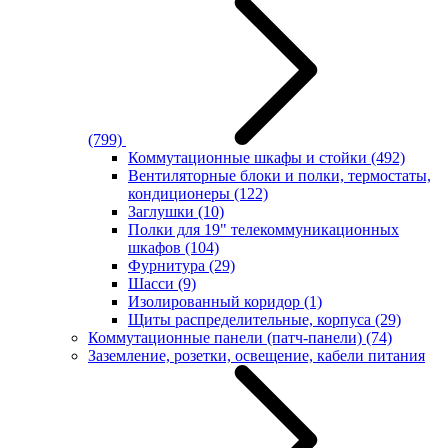
(799)
Коммутационные шкафы и стойки
(492)
Вентиляторные блоки и полки, термостаты,
кондиционеры
(122)
Заглушки
(10)
Полки для 19" телекоммуникационных
шкафов
(104)
Фурнитура
(29)
Шасси
(9)
Изолированный коридор
(1)
Щиты распределительные, корпуса
(29)
Коммутационные панели (патч-панели)
(74)
Заземление, розетки, освещение, кабели питания