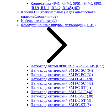
Коннекторы 4P4C, 6P4C, 6P6C, 8P4C, 8P8C
(RJ-9, RJ-11, RJ-12, RJ-45)
(67)
Кабели ВЧ (коаксиальные) и для аналогового
видеонаблюдения
(62)
Кабельные сборки
(4)
Коммутационные шнуры (патч-корды)
(1319)
Патч-корд витой 8P8C/RJ45-8P8C/RJ45
(677)
Патч-корд оптический SM SC-SC
(64)
Патч-корд оптический SM FC-FC
(31)
Патч-корд оптический SM FC-LC
(28)
Патч-корд оптический SM FC-SC
(41)
Патч-корд оптический SM FC-ST
(4)
Патч-корд оптический SM LC-LC
(48)
Патч-корд оптический SM LC-SC
(30)
Патч-корд оптический SM LC-ST
(3)
Патч-корд оптический SM SC-ST
(6)