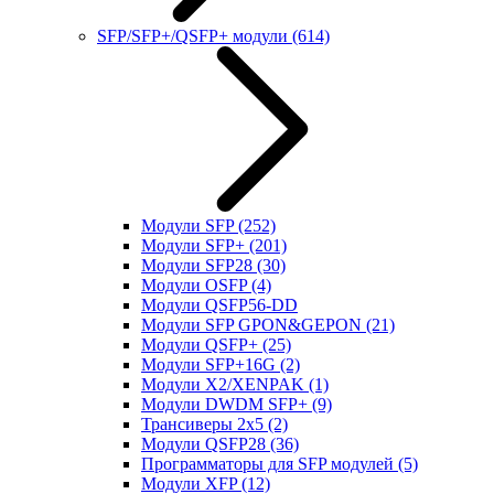
SFP/SFP+/QSFP+ модули
(614)
Модули SFP
(252)
Модули SFP+
(201)
Модули SFP28
(30)
Модули OSFP
(4)
Модули QSFP56-DD
Модули SFP GPON&GEPON
(21)
Модули QSFP+
(25)
Модули SFP+16G
(2)
Модули X2/XENPAK
(1)
Модули DWDM SFP+
(9)
Трансиверы 2x5
(2)
Модули QSFP28
(36)
Программаторы для SFP модулей
(5)
Модули XFP
(12)