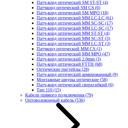
Патч-корд оптический SM ST-ST
(4)
Патчкорд оптический SM CS
(6)
Патч-корд оптический SM MPO
(18)
Патч-корд оптический MM LC-LC
(61)
Патч-корд оптический MM SC-SC
(17)
Патч-корд оптический MM LC-SC
(17)
Патч-корд оптический MM ST-ST
(4)
Патч-корд оптический MM SC-ST
(3)
Патч-корд оптический MM LC-ST
(3)
Патчкорд оптический MM CS
(1)
Патч-корд оптический MM MPO
(47)
Патч-корд оптический 2.0mm
(3)
Патч-корд оптический FTTH
(68)
Оптические пигтейлы
(28)
Патч-корд оптический армированный
(9)
Монтажные шнуры оптические
(58)
Патч-корд оптический сверхгибкий
(6)
Тип 110
(15)
Кабели прямого подключения
(79)
Оптоволоконный кабель
(536)