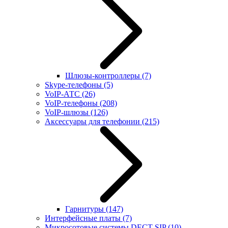
Шлюзы-контроллеры
(7)
Skype-телефоны
(5)
VoIP-АТС
(26)
VoIP-телефоны
(208)
VoIP-шлюзы
(126)
Аксессуары для телефонии
(215)
Гарнитуры
(147)
Интерфейсные платы
(7)
Микросотовые системы DECT SIP
(10)