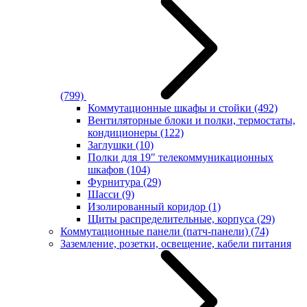
(799)
Коммутационные шкафы и стойки
(492)
Вентиляторные блоки и полки, термостаты,
кондиционеры
(122)
Заглушки
(10)
Полки для 19" телекоммуникационных
шкафов
(104)
Фурнитура
(29)
Шасси
(9)
Изолированный коридор
(1)
Щиты распределительные, корпуса
(29)
Коммутационные панели (патч-панели)
(74)
Заземление, розетки, освещение, кабели питания