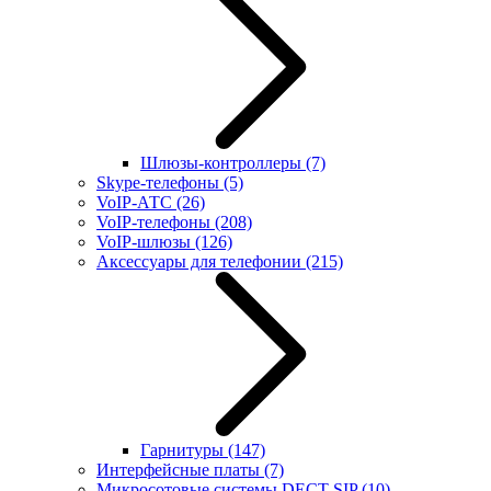
Шлюзы-контроллеры
(7)
Skype-телефоны
(5)
VoIP-АТС
(26)
VoIP-телефоны
(208)
VoIP-шлюзы
(126)
Аксессуары для телефонии
(215)
Гарнитуры
(147)
Интерфейсные платы
(7)
Микросотовые системы DECT SIP
(10)