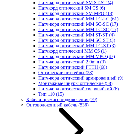
Патч-корд оптический SM ST-ST
(4)
Патчкорд оптический SM CS
(6)
Патч-корд оптический SM MPO
(18)
Патч-корд оптический MM LC-LC
(61)
Патч-корд оптический MM SC-SC
(17)
Патч-корд оптический MM LC-SC
(17)
Патч-корд оптический MM ST-ST
(4)
Патч-корд оптический MM SC-ST
(3)
Патч-корд оптический MM LC-ST
(3)
Патчкорд оптический MM CS
(1)
Патч-корд оптический MM MPO
(47)
Патч-корд оптический 2.0mm
(3)
Патч-корд оптический FTTH
(68)
Оптические пигтейлы
(28)
Патч-корд оптический армированный
(9)
Монтажные шнуры оптические
(58)
Патч-корд оптический сверхгибкий
(6)
Тип 110
(15)
Кабели прямого подключения
(79)
Оптоволоконный кабель
(536)