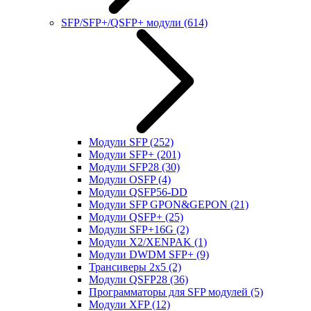
SFP/SFP+/QSFP+ модули
(614)
Модули SFP
(252)
Модули SFP+
(201)
Модули SFP28
(30)
Модули OSFP
(4)
Модули QSFP56-DD
Модули SFP GPON&GEPON
(21)
Модули QSFP+
(25)
Модули SFP+16G
(2)
Модули X2/XENPAK
(1)
Модули DWDM SFP+
(9)
Трансиверы 2x5
(2)
Модули QSFP28
(36)
Программаторы для SFP модулей
(5)
Модули XFP
(12)