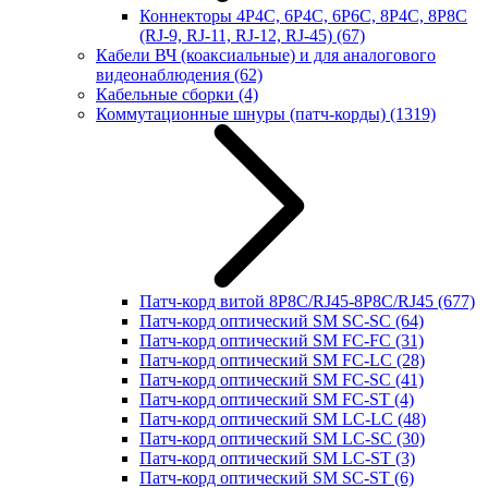
Коннекторы 4P4C, 6P4C, 6P6C, 8P4C, 8P8C
(RJ-9, RJ-11, RJ-12, RJ-45)
(67)
Кабели ВЧ (коаксиальные) и для аналогового
видеонаблюдения
(62)
Кабельные сборки
(4)
Коммутационные шнуры (патч-корды)
(1319)
Патч-корд витой 8P8C/RJ45-8P8C/RJ45
(677)
Патч-корд оптический SM SC-SC
(64)
Патч-корд оптический SM FC-FC
(31)
Патч-корд оптический SM FC-LC
(28)
Патч-корд оптический SM FC-SC
(41)
Патч-корд оптический SM FC-ST
(4)
Патч-корд оптический SM LC-LC
(48)
Патч-корд оптический SM LC-SC
(30)
Патч-корд оптический SM LC-ST
(3)
Патч-корд оптический SM SC-ST
(6)