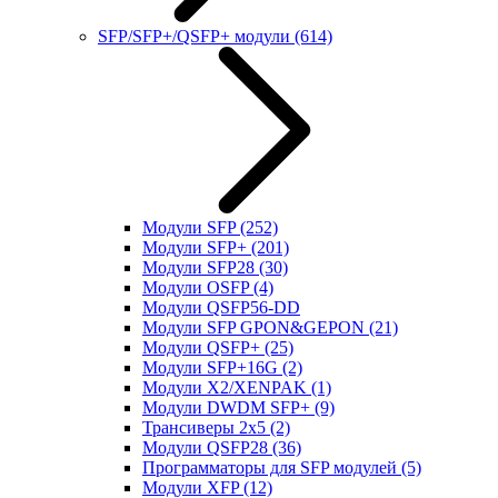
SFP/SFP+/QSFP+ модули
(614)
Модули SFP
(252)
Модули SFP+
(201)
Модули SFP28
(30)
Модули OSFP
(4)
Модули QSFP56-DD
Модули SFP GPON&GEPON
(21)
Модули QSFP+
(25)
Модули SFP+16G
(2)
Модули X2/XENPAK
(1)
Модули DWDM SFP+
(9)
Трансиверы 2x5
(2)
Модули QSFP28
(36)
Программаторы для SFP модулей
(5)
Модули XFP
(12)