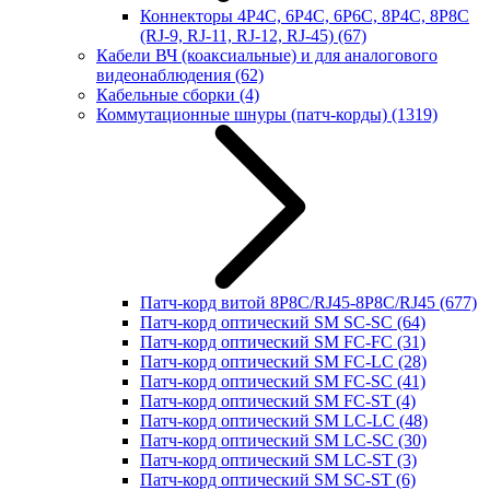
Коннекторы 4P4C, 6P4C, 6P6C, 8P4C, 8P8C
(RJ-9, RJ-11, RJ-12, RJ-45)
(67)
Кабели ВЧ (коаксиальные) и для аналогового
видеонаблюдения
(62)
Кабельные сборки
(4)
Коммутационные шнуры (патч-корды)
(1319)
Патч-корд витой 8P8C/RJ45-8P8C/RJ45
(677)
Патч-корд оптический SM SC-SC
(64)
Патч-корд оптический SM FC-FC
(31)
Патч-корд оптический SM FC-LC
(28)
Патч-корд оптический SM FC-SC
(41)
Патч-корд оптический SM FC-ST
(4)
Патч-корд оптический SM LC-LC
(48)
Патч-корд оптический SM LC-SC
(30)
Патч-корд оптический SM LC-ST
(3)
Патч-корд оптический SM SC-ST
(6)