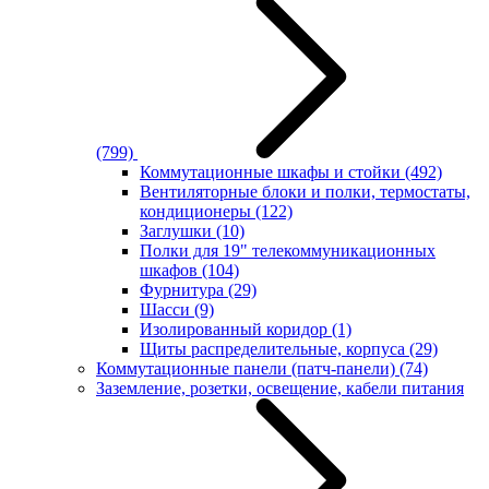
(799)
Коммутационные шкафы и стойки
(492)
Вентиляторные блоки и полки, термостаты,
кондиционеры
(122)
Заглушки
(10)
Полки для 19" телекоммуникационных
шкафов
(104)
Фурнитура
(29)
Шасси
(9)
Изолированный коридор
(1)
Щиты распределительные, корпуса
(29)
Коммутационные панели (патч-панели)
(74)
Заземление, розетки, освещение, кабели питания