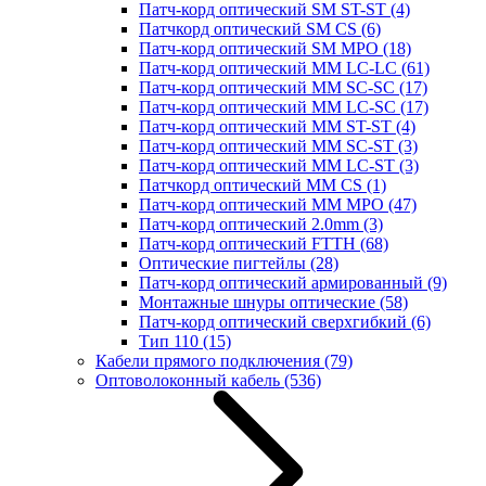
Патч-корд оптический SM ST-ST
(4)
Патчкорд оптический SM CS
(6)
Патч-корд оптический SM MPO
(18)
Патч-корд оптический MM LC-LC
(61)
Патч-корд оптический MM SC-SC
(17)
Патч-корд оптический MM LC-SC
(17)
Патч-корд оптический MM ST-ST
(4)
Патч-корд оптический MM SC-ST
(3)
Патч-корд оптический MM LC-ST
(3)
Патчкорд оптический MM CS
(1)
Патч-корд оптический MM MPO
(47)
Патч-корд оптический 2.0mm
(3)
Патч-корд оптический FTTH
(68)
Оптические пигтейлы
(28)
Патч-корд оптический армированный
(9)
Монтажные шнуры оптические
(58)
Патч-корд оптический сверхгибкий
(6)
Тип 110
(15)
Кабели прямого подключения
(79)
Оптоволоконный кабель
(536)