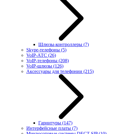
Шлюзы-контроллеры
(7)
Skype-телефоны
(5)
VoIP-АТС
(26)
VoIP-телефоны
(208)
VoIP-шлюзы
(126)
Аксессуары для телефонии
(215)
Гарнитуры
(147)
Интерфейсные платы
(7)
Микросотовые системы DECT SIP
(10)