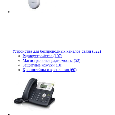
Устройства для беспроводных каналов связи
(322)
Радиоустройства
(197)
Магистральные радиомосты
(52)
Защитные кожухи
(10)
Кронштейны и крепления
(60)