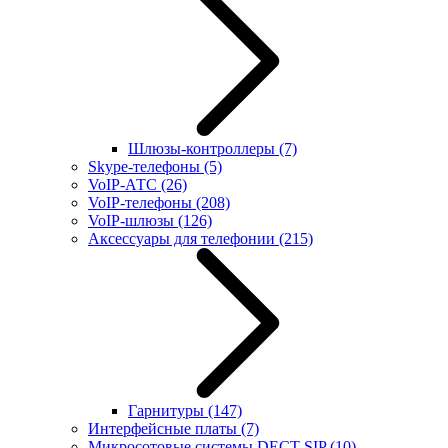
Шлюзы-контроллеры
(7)
Skype-телефоны
(5)
VoIP-АТС
(26)
VoIP-телефоны
(208)
VoIP-шлюзы
(126)
Аксессуары для телефонии
(215)
Гарнитуры
(147)
Интерфейсные платы
(7)
Микросотовые системы DECT SIP
(10)