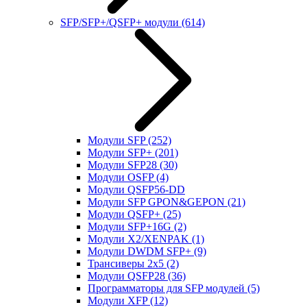
SFP/SFP+/QSFP+ модули
(614)
Модули SFP
(252)
Модули SFP+
(201)
Модули SFP28
(30)
Модули OSFP
(4)
Модули QSFP56-DD
Модули SFP GPON&GEPON
(21)
Модули QSFP+
(25)
Модули SFP+16G
(2)
Модули X2/XENPAK
(1)
Модули DWDM SFP+
(9)
Трансиверы 2x5
(2)
Модули QSFP28
(36)
Программаторы для SFP модулей
(5)
Модули XFP
(12)