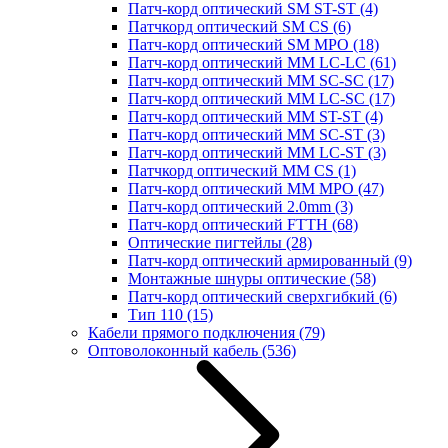
Патч-корд оптический SM ST-ST
(4)
Патчкорд оптический SM CS
(6)
Патч-корд оптический SM MPO
(18)
Патч-корд оптический MM LC-LC
(61)
Патч-корд оптический MM SC-SC
(17)
Патч-корд оптический MM LC-SC
(17)
Патч-корд оптический MM ST-ST
(4)
Патч-корд оптический MM SC-ST
(3)
Патч-корд оптический MM LC-ST
(3)
Патчкорд оптический MM CS
(1)
Патч-корд оптический MM MPO
(47)
Патч-корд оптический 2.0mm
(3)
Патч-корд оптический FTTH
(68)
Оптические пигтейлы
(28)
Патч-корд оптический армированный
(9)
Монтажные шнуры оптические
(58)
Патч-корд оптический сверхгибкий
(6)
Тип 110
(15)
Кабели прямого подключения
(79)
Оптоволоконный кабель
(536)