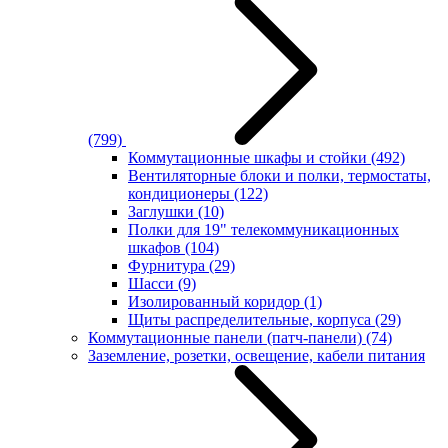
(799)
Коммутационные шкафы и стойки
(492)
Вентиляторные блоки и полки, термостаты,
кондиционеры
(122)
Заглушки
(10)
Полки для 19" телекоммуникационных
шкафов
(104)
Фурнитура
(29)
Шасси
(9)
Изолированный коридор
(1)
Щиты распределительные, корпуса
(29)
Коммутационные панели (патч-панели)
(74)
Заземление, розетки, освещение, кабели питания