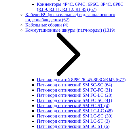
Коннекторы 4P4C, 6P4C, 6P6C, 8P4C, 8P8C
(RJ-9, RJ-11, RJ-12, RJ-45)
(67)
Кабели ВЧ (коаксиальные) и для аналогового
видеонаблюдения
(62)
Кабельные сборки
(4)
Коммутационные шнуры (патч-корды)
(1319)
Патч-корд витой 8P8C/RJ45-8P8C/RJ45
(677)
Патч-корд оптический SM SC-SC
(64)
Патч-корд оптический SM FC-FC
(31)
Патч-корд оптический SM FC-LC
(28)
Патч-корд оптический SM FC-SC
(41)
Патч-корд оптический SM FC-ST
(4)
Патч-корд оптический SM LC-LC
(48)
Патч-корд оптический SM LC-SC
(30)
Патч-корд оптический SM LC-ST
(3)
Патч-корд оптический SM SC-ST
(6)