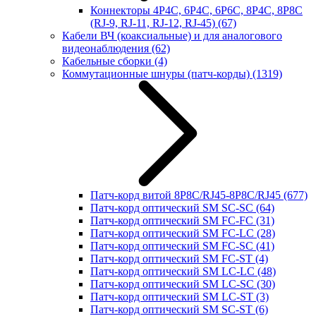
Коннекторы 4P4C, 6P4C, 6P6C, 8P4C, 8P8C
(RJ-9, RJ-11, RJ-12, RJ-45)
(67)
Кабели ВЧ (коаксиальные) и для аналогового
видеонаблюдения
(62)
Кабельные сборки
(4)
Коммутационные шнуры (патч-корды)
(1319)
Патч-корд витой 8P8C/RJ45-8P8C/RJ45
(677)
Патч-корд оптический SM SC-SC
(64)
Патч-корд оптический SM FC-FC
(31)
Патч-корд оптический SM FC-LC
(28)
Патч-корд оптический SM FC-SC
(41)
Патч-корд оптический SM FC-ST
(4)
Патч-корд оптический SM LC-LC
(48)
Патч-корд оптический SM LC-SC
(30)
Патч-корд оптический SM LC-ST
(3)
Патч-корд оптический SM SC-ST
(6)