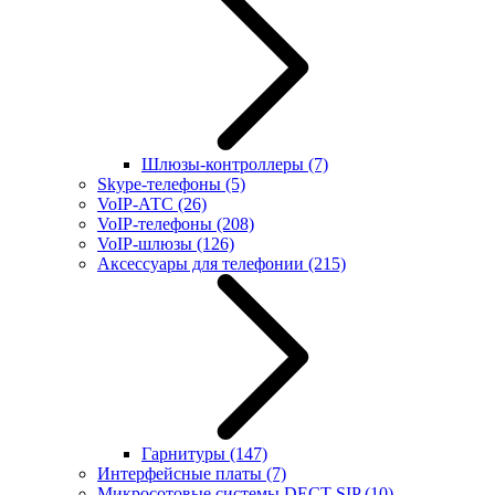
Шлюзы-контроллеры
(7)
Skype-телефоны
(5)
VoIP-АТС
(26)
VoIP-телефоны
(208)
VoIP-шлюзы
(126)
Аксессуары для телефонии
(215)
Гарнитуры
(147)
Интерфейсные платы
(7)
Микросотовые системы DECT SIP
(10)