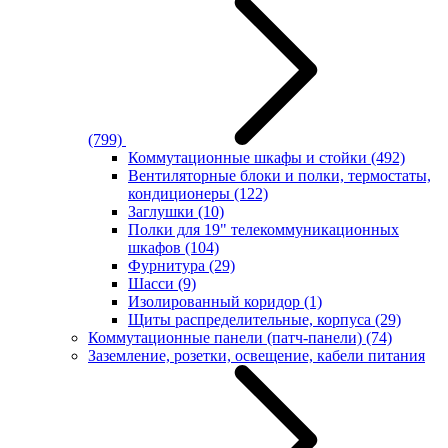
(799)
Коммутационные шкафы и стойки
(492)
Вентиляторные блоки и полки, термостаты,
кондиционеры
(122)
Заглушки
(10)
Полки для 19" телекоммуникационных
шкафов
(104)
Фурнитура
(29)
Шасси
(9)
Изолированный коридор
(1)
Щиты распределительные, корпуса
(29)
Коммутационные панели (патч-панели)
(74)
Заземление, розетки, освещение, кабели питания