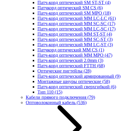
Патч-корд оптический SM ST-ST
(4)
Патчкорд оптический SM CS
(6)
Патч-корд оптический SM MPO
(18)
Патч-корд оптический MM LC-LC
(61)
Патч-корд оптический MM SC-SC
(17)
Патч-корд оптический MM LC-SC
(17)
Патч-корд оптический MM ST-ST
(4)
Патч-корд оптический MM SC-ST
(3)
Патч-корд оптический MM LC-ST
(3)
Патчкорд оптический MM CS
(1)
Патч-корд оптический MM MPO
(47)
Патч-корд оптический 2.0mm
(3)
Патч-корд оптический FTTH
(68)
Оптические пигтейлы
(28)
Патч-корд оптический армированный
(9)
Монтажные шнуры оптические
(58)
Патч-корд оптический сверхгибкий
(6)
Тип 110
(15)
Кабели прямого подключения
(79)
Оптоволоконный кабель
(536)