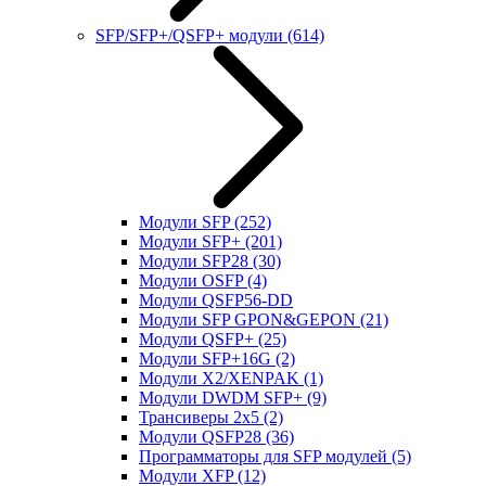
SFP/SFP+/QSFP+ модули
(614)
Модули SFP
(252)
Модули SFP+
(201)
Модули SFP28
(30)
Модули OSFP
(4)
Модули QSFP56-DD
Модули SFP GPON&GEPON
(21)
Модули QSFP+
(25)
Модули SFP+16G
(2)
Модули X2/XENPAK
(1)
Модули DWDM SFP+
(9)
Трансиверы 2x5
(2)
Модули QSFP28
(36)
Программаторы для SFP модулей
(5)
Модули XFP
(12)