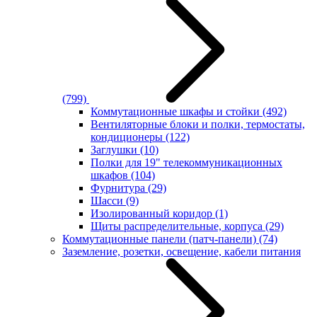
(799)
Коммутационные шкафы и стойки
(492)
Вентиляторные блоки и полки, термостаты,
кондиционеры
(122)
Заглушки
(10)
Полки для 19" телекоммуникационных
шкафов
(104)
Фурнитура
(29)
Шасси
(9)
Изолированный коридор
(1)
Щиты распределительные, корпуса
(29)
Коммутационные панели (патч-панели)
(74)
Заземление, розетки, освещение, кабели питания