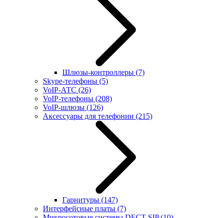
Шлюзы-контроллеры
(7)
Skype-телефоны
(5)
VoIP-АТС
(26)
VoIP-телефоны
(208)
VoIP-шлюзы
(126)
Аксессуары для телефонии
(215)
Гарнитуры
(147)
Интерфейсные платы
(7)
Микросотовые системы DECT SIP
(10)