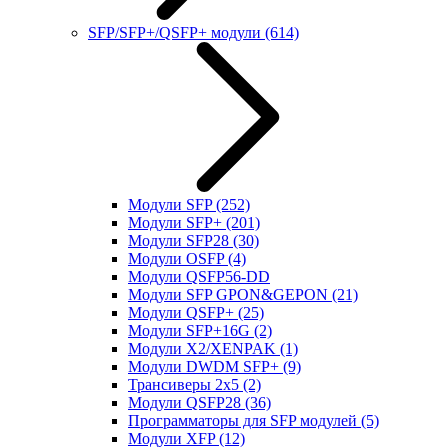
SFP/SFP+/QSFP+ модули
(614)
Модули SFP
(252)
Модули SFP+
(201)
Модули SFP28
(30)
Модули OSFP
(4)
Модули QSFP56-DD
Модули SFP GPON&GEPON
(21)
Модули QSFP+
(25)
Модули SFP+16G
(2)
Модули X2/XENPAK
(1)
Модули DWDM SFP+
(9)
Трансиверы 2x5
(2)
Модули QSFP28
(36)
Программаторы для SFP модулей
(5)
Модули XFP
(12)