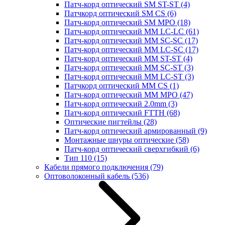
Патч-корд оптический SM ST-ST
(4)
Патчкорд оптический SM CS
(6)
Патч-корд оптический SM MPO
(18)
Патч-корд оптический MM LC-LC
(61)
Патч-корд оптический MM SC-SC
(17)
Патч-корд оптический MM LC-SC
(17)
Патч-корд оптический MM ST-ST
(4)
Патч-корд оптический MM SC-ST
(3)
Патч-корд оптический MM LC-ST
(3)
Патчкорд оптический MM CS
(1)
Патч-корд оптический MM MPO
(47)
Патч-корд оптический 2.0mm
(3)
Патч-корд оптический FTTH
(68)
Оптические пигтейлы
(28)
Патч-корд оптический армированный
(9)
Монтажные шнуры оптические
(58)
Патч-корд оптический сверхгибкий
(6)
Тип 110
(15)
Кабели прямого подключения
(79)
Оптоволоконный кабель
(536)