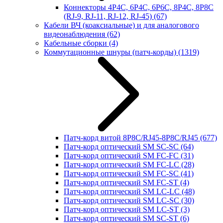
Коннекторы 4P4C, 6P4C, 6P6C, 8P4C, 8P8C
(RJ-9, RJ-11, RJ-12, RJ-45)
(67)
Кабели ВЧ (коаксиальные) и для аналогового
видеонаблюдения
(62)
Кабельные сборки
(4)
Коммутационные шнуры (патч-корды)
(1319)
Патч-корд витой 8P8C/RJ45-8P8C/RJ45
(677)
Патч-корд оптический SM SC-SC
(64)
Патч-корд оптический SM FC-FC
(31)
Патч-корд оптический SM FC-LC
(28)
Патч-корд оптический SM FC-SC
(41)
Патч-корд оптический SM FC-ST
(4)
Патч-корд оптический SM LC-LC
(48)
Патч-корд оптический SM LC-SC
(30)
Патч-корд оптический SM LC-ST
(3)
Патч-корд оптический SM SC-ST
(6)