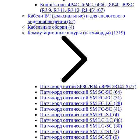
Коннекторы 4P4C, 6P4C, 6P6C, 8P4C, 8P8C
(RJ-9, RJ-11, RJ-12, RJ-45)
(67)
Кабели ВЧ (коаксиальные) и для аналогового
видеонаблюдения
(62)
Кабельные сборки
(4)
Коммутационные шнуры (патч-корды)
(1319)
Патч-корд витой 8P8C/RJ45-8P8C/RJ45
(677)
Патч-корд оптический SM SC-SC
(64)
Патч-корд оптический SM FC-FC
(31)
Патч-корд оптический SM FC-LC
(28)
Патч-корд оптический SM FC-SC
(41)
Патч-корд оптический SM FC-ST
(4)
Патч-корд оптический SM LC-LC
(48)
Патч-корд оптический SM LC-SC
(30)
Патч-корд оптический SM LC-ST
(3)
Патч-корд оптический SM SC-ST
(6)