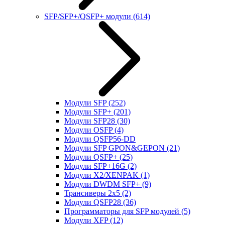
SFP/SFP+/QSFP+ модули
(614)
Модули SFP
(252)
Модули SFP+
(201)
Модули SFP28
(30)
Модули OSFP
(4)
Модули QSFP56-DD
Модули SFP GPON&GEPON
(21)
Модули QSFP+
(25)
Модули SFP+16G
(2)
Модули X2/XENPAK
(1)
Модули DWDM SFP+
(9)
Трансиверы 2x5
(2)
Модули QSFP28
(36)
Программаторы для SFP модулей
(5)
Модули XFP
(12)