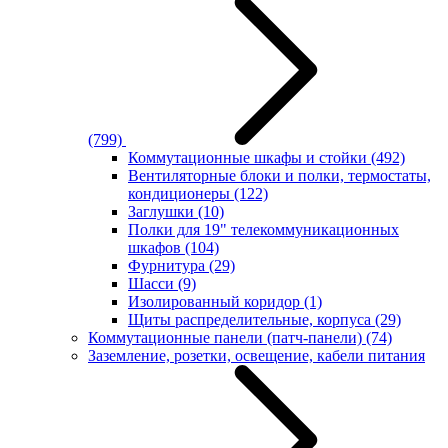
(799)
Коммутационные шкафы и стойки
(492)
Вентиляторные блоки и полки, термостаты,
кондиционеры
(122)
Заглушки
(10)
Полки для 19" телекоммуникационных
шкафов
(104)
Фурнитура
(29)
Шасси
(9)
Изолированный коридор
(1)
Щиты распределительные, корпуса
(29)
Коммутационные панели (патч-панели)
(74)
Заземление, розетки, освещение, кабели питания