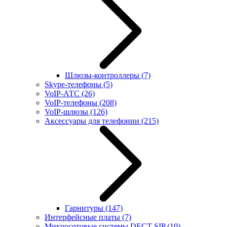
Шлюзы-контроллеры
(7)
Skype-телефоны
(5)
VoIP-АТС
(26)
VoIP-телефоны
(208)
VoIP-шлюзы
(126)
Аксессуары для телефонии
(215)
Гарнитуры
(147)
Интерфейсные платы
(7)
Микросотовые системы DECT SIP
(10)