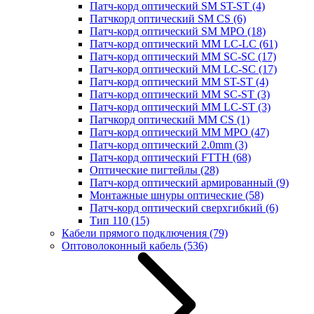
Патч-корд оптический SM ST-ST
(4)
Патчкорд оптический SM CS
(6)
Патч-корд оптический SM MPO
(18)
Патч-корд оптический MM LC-LC
(61)
Патч-корд оптический MM SC-SC
(17)
Патч-корд оптический MM LC-SC
(17)
Патч-корд оптический MM ST-ST
(4)
Патч-корд оптический MM SC-ST
(3)
Патч-корд оптический MM LC-ST
(3)
Патчкорд оптический MM CS
(1)
Патч-корд оптический MM MPO
(47)
Патч-корд оптический 2.0mm
(3)
Патч-корд оптический FTTH
(68)
Оптические пигтейлы
(28)
Патч-корд оптический армированный
(9)
Монтажные шнуры оптические
(58)
Патч-корд оптический сверхгибкий
(6)
Тип 110
(15)
Кабели прямого подключения
(79)
Оптоволоконный кабель
(536)