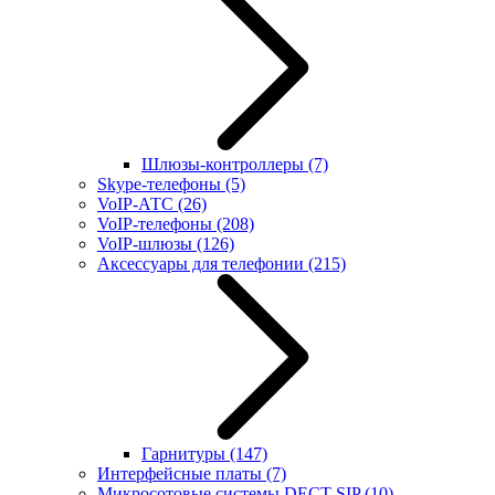
Шлюзы-контроллеры
(7)
Skype-телефоны
(5)
VoIP-АТС
(26)
VoIP-телефоны
(208)
VoIP-шлюзы
(126)
Аксессуары для телефонии
(215)
Гарнитуры
(147)
Интерфейсные платы
(7)
Микросотовые системы DECT SIP
(10)