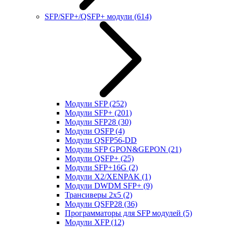
SFP/SFP+/QSFP+ модули
(614)
Модули SFP
(252)
Модули SFP+
(201)
Модули SFP28
(30)
Модули OSFP
(4)
Модули QSFP56-DD
Модули SFP GPON&GEPON
(21)
Модули QSFP+
(25)
Модули SFP+16G
(2)
Модули X2/XENPAK
(1)
Модули DWDM SFP+
(9)
Трансиверы 2x5
(2)
Модули QSFP28
(36)
Программаторы для SFP модулей
(5)
Модули XFP
(12)