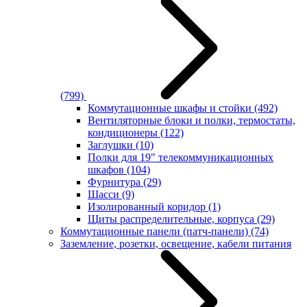
(799)
Коммутационные шкафы и стойки
(492)
Вентиляторные блоки и полки, термостаты,
кондиционеры
(122)
Заглушки
(10)
Полки для 19" телекоммуникационных
шкафов
(104)
Фурнитура
(29)
Шасси
(9)
Изолированный коридор
(1)
Щиты распределительные, корпуса
(29)
Коммутационные панели (патч-панели)
(74)
Заземление, розетки, освещение, кабели питания