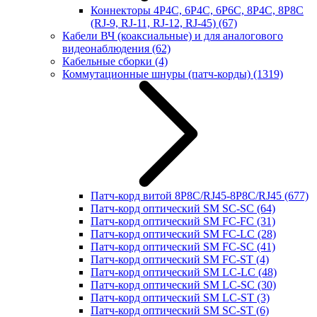
Коннекторы 4P4C, 6P4C, 6P6C, 8P4C, 8P8C
(RJ-9, RJ-11, RJ-12, RJ-45)
(67)
Кабели ВЧ (коаксиальные) и для аналогового
видеонаблюдения
(62)
Кабельные сборки
(4)
Коммутационные шнуры (патч-корды)
(1319)
Патч-корд витой 8P8C/RJ45-8P8C/RJ45
(677)
Патч-корд оптический SM SC-SC
(64)
Патч-корд оптический SM FC-FC
(31)
Патч-корд оптический SM FC-LC
(28)
Патч-корд оптический SM FC-SC
(41)
Патч-корд оптический SM FC-ST
(4)
Патч-корд оптический SM LC-LC
(48)
Патч-корд оптический SM LC-SC
(30)
Патч-корд оптический SM LC-ST
(3)
Патч-корд оптический SM SC-ST
(6)