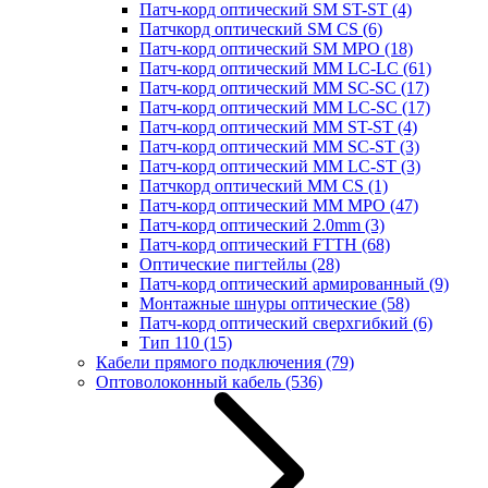
Патч-корд оптический SM ST-ST
(4)
Патчкорд оптический SM CS
(6)
Патч-корд оптический SM MPO
(18)
Патч-корд оптический MM LC-LC
(61)
Патч-корд оптический MM SC-SC
(17)
Патч-корд оптический MM LC-SC
(17)
Патч-корд оптический MM ST-ST
(4)
Патч-корд оптический MM SC-ST
(3)
Патч-корд оптический MM LC-ST
(3)
Патчкорд оптический MM CS
(1)
Патч-корд оптический MM MPO
(47)
Патч-корд оптический 2.0mm
(3)
Патч-корд оптический FTTH
(68)
Оптические пигтейлы
(28)
Патч-корд оптический армированный
(9)
Монтажные шнуры оптические
(58)
Патч-корд оптический сверхгибкий
(6)
Тип 110
(15)
Кабели прямого подключения
(79)
Оптоволоконный кабель
(536)