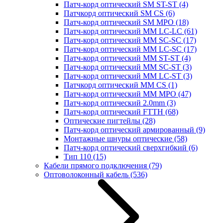
Патч-корд оптический SM ST-ST
(4)
Патчкорд оптический SM CS
(6)
Патч-корд оптический SM MPO
(18)
Патч-корд оптический MM LC-LC
(61)
Патч-корд оптический MM SC-SC
(17)
Патч-корд оптический MM LC-SC
(17)
Патч-корд оптический MM ST-ST
(4)
Патч-корд оптический MM SC-ST
(3)
Патч-корд оптический MM LC-ST
(3)
Патчкорд оптический MM CS
(1)
Патч-корд оптический MM MPO
(47)
Патч-корд оптический 2.0mm
(3)
Патч-корд оптический FTTH
(68)
Оптические пигтейлы
(28)
Патч-корд оптический армированный
(9)
Монтажные шнуры оптические
(58)
Патч-корд оптический сверхгибкий
(6)
Тип 110
(15)
Кабели прямого подключения
(79)
Оптоволоконный кабель
(536)