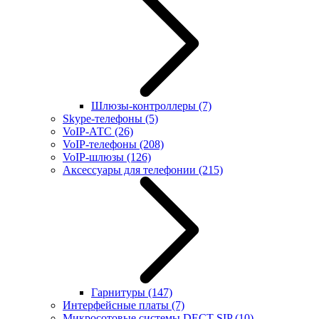
Шлюзы-контроллеры
(7)
Skype-телефоны
(5)
VoIP-АТС
(26)
VoIP-телефоны
(208)
VoIP-шлюзы
(126)
Аксессуары для телефонии
(215)
Гарнитуры
(147)
Интерфейсные платы
(7)
Микросотовые системы DECT SIP
(10)