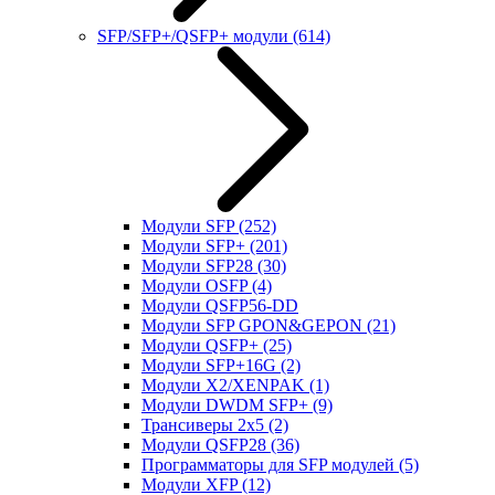
SFP/SFP+/QSFP+ модули
(614)
Модули SFP
(252)
Модули SFP+
(201)
Модули SFP28
(30)
Модули OSFP
(4)
Модули QSFP56-DD
Модули SFP GPON&GEPON
(21)
Модули QSFP+
(25)
Модули SFP+16G
(2)
Модули X2/XENPAK
(1)
Модули DWDM SFP+
(9)
Трансиверы 2x5
(2)
Модули QSFP28
(36)
Программаторы для SFP модулей
(5)
Модули XFP
(12)