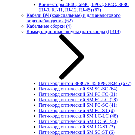
Коннекторы 4P4C, 6P4C, 6P6C, 8P4C, 8P8C
(RJ-9, RJ-11, RJ-12, RJ-45)
(67)
Кабели ВЧ (коаксиальные) и для аналогового
видеонаблюдения
(62)
Кабельные сборки
(4)
Коммутационные шнуры (патч-корды)
(1319)
Патч-корд витой 8P8C/RJ45-8P8C/RJ45
(677)
Патч-корд оптический SM SC-SC
(64)
Патч-корд оптический SM FC-FC
(31)
Патч-корд оптический SM FC-LC
(28)
Патч-корд оптический SM FC-SC
(41)
Патч-корд оптический SM FC-ST
(4)
Патч-корд оптический SM LC-LC
(48)
Патч-корд оптический SM LC-SC
(30)
Патч-корд оптический SM LC-ST
(3)
Патч-корд оптический SM SC-ST
(6)