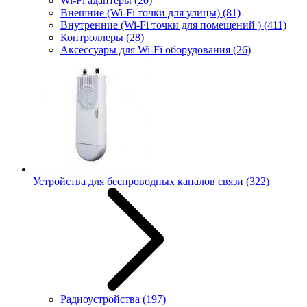
Wi-Fi адаптеры
(20)
Внешние (Wi-Fi точки для улицы)
(81)
Внутренние (Wi-Fi точки для помещений )
(411)
Контроллеры
(28)
Аксессуары для Wi-Fi оборудования
(26)
Устройства для беспроводных каналов связи
(322)
Радиоустройства
(197)