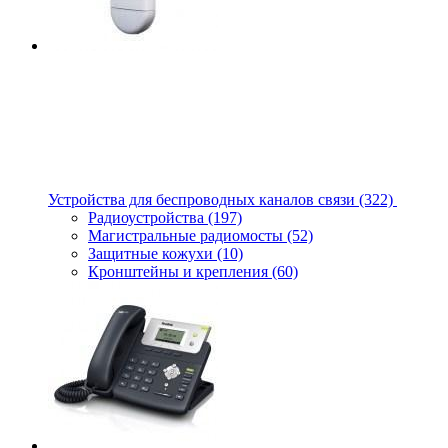
Устройства для беспроводных каналов связи
(322)
Радиоустройства
(197)
Магистральные радиомосты
(52)
Защитные кожухи
(10)
Кронштейны и крепления
(60)