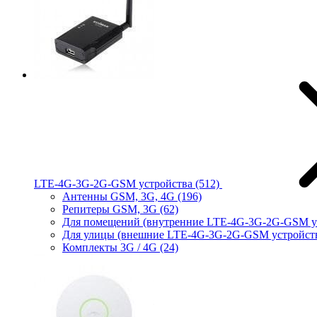
LTE-4G-3G-2G-GSM устройства
(512)
Антенны GSM, 3G, 4G
(196)
Репитеры GSM, 3G
(62)
Для помещений (внутренние LTE-4G-3G-2G-GSM у
Для улицы (внешние LTE-4G-3G-2G-GSM устройст
Комплекты 3G / 4G
(24)