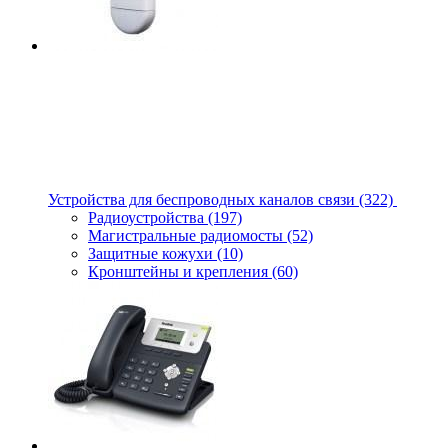
Устройства для беспроводных каналов связи
(322)
Радиоустройства
(197)
Магистральные радиомосты
(52)
Защитные кожухи
(10)
Кронштейны и крепления
(60)