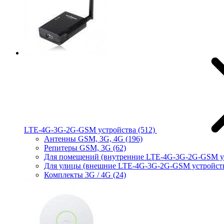
LTE-4G-3G-2G-GSM устройства
(512)
Антенны GSM, 3G, 4G
(196)
Репитеры GSM, 3G
(62)
Для помещений (внутренние LTE-4G-3G-2G-GSM у
Для улицы (внешние LTE-4G-3G-2G-GSM устройст
Комплекты 3G / 4G
(24)