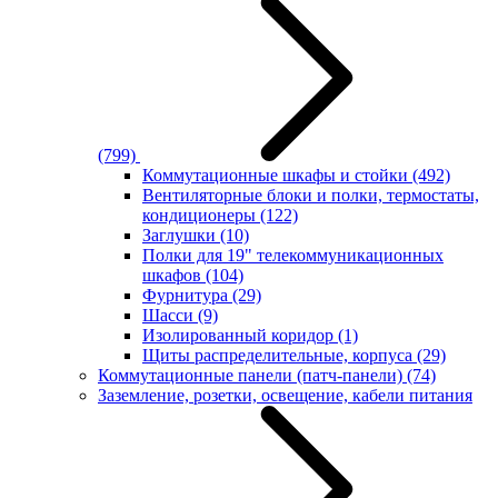
(799)
Коммутационные шкафы и стойки
(492)
Вентиляторные блоки и полки, термостаты,
кондиционеры
(122)
Заглушки
(10)
Полки для 19" телекоммуникационных
шкафов
(104)
Фурнитура
(29)
Шасси
(9)
Изолированный коридор
(1)
Щиты распределительные, корпуса
(29)
Коммутационные панели (патч-панели)
(74)
Заземление, розетки, освещение, кабели питания