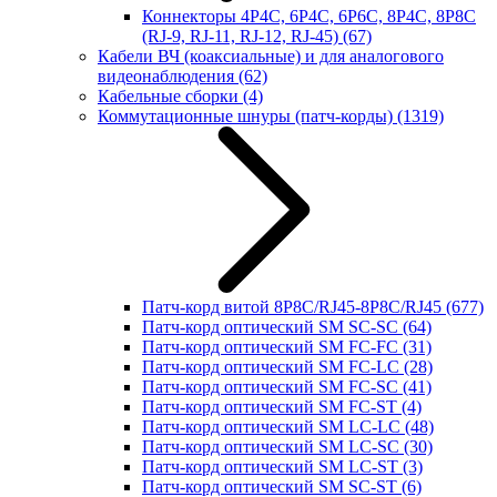
Коннекторы 4P4C, 6P4C, 6P6C, 8P4C, 8P8C
(RJ-9, RJ-11, RJ-12, RJ-45)
(67)
Кабели ВЧ (коаксиальные) и для аналогового
видеонаблюдения
(62)
Кабельные сборки
(4)
Коммутационные шнуры (патч-корды)
(1319)
Патч-корд витой 8P8C/RJ45-8P8C/RJ45
(677)
Патч-корд оптический SM SC-SC
(64)
Патч-корд оптический SM FC-FC
(31)
Патч-корд оптический SM FC-LC
(28)
Патч-корд оптический SM FC-SC
(41)
Патч-корд оптический SM FC-ST
(4)
Патч-корд оптический SM LC-LC
(48)
Патч-корд оптический SM LC-SC
(30)
Патч-корд оптический SM LC-ST
(3)
Патч-корд оптический SM SC-ST
(6)