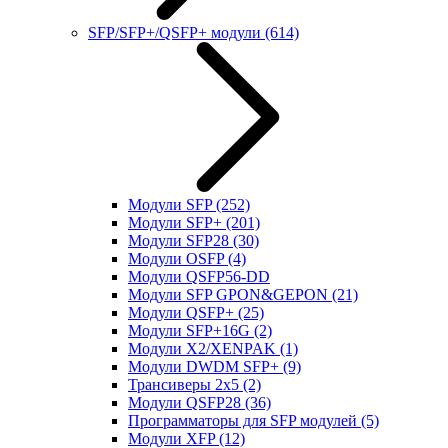
SFP/SFP+/QSFP+ модули
(614)
Модули SFP
(252)
Модули SFP+
(201)
Модули SFP28
(30)
Модули OSFP
(4)
Модули QSFP56-DD
Модули SFP GPON&GEPON
(21)
Модули QSFP+
(25)
Модули SFP+16G
(2)
Модули X2/XENPAK
(1)
Модули DWDM SFP+
(9)
Трансиверы 2x5
(2)
Модули QSFP28
(36)
Программаторы для SFP модулей
(5)
Модули XFP
(12)