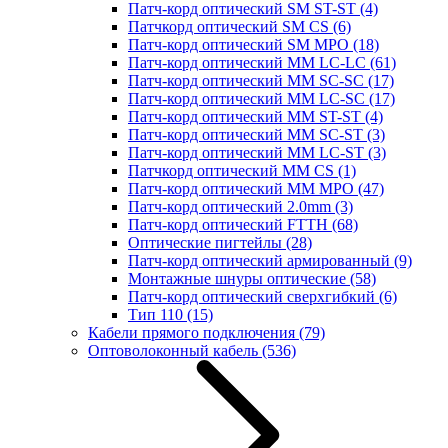
Патч-корд оптический SM ST-ST
(4)
Патчкорд оптический SM CS
(6)
Патч-корд оптический SM MPO
(18)
Патч-корд оптический MM LC-LC
(61)
Патч-корд оптический MM SC-SC
(17)
Патч-корд оптический MM LC-SC
(17)
Патч-корд оптический MM ST-ST
(4)
Патч-корд оптический MM SC-ST
(3)
Патч-корд оптический MM LC-ST
(3)
Патчкорд оптический MM CS
(1)
Патч-корд оптический MM MPO
(47)
Патч-корд оптический 2.0mm
(3)
Патч-корд оптический FTTH
(68)
Оптические пигтейлы
(28)
Патч-корд оптический армированный
(9)
Монтажные шнуры оптические
(58)
Патч-корд оптический сверхгибкий
(6)
Тип 110
(15)
Кабели прямого подключения
(79)
Оптоволоконный кабель
(536)