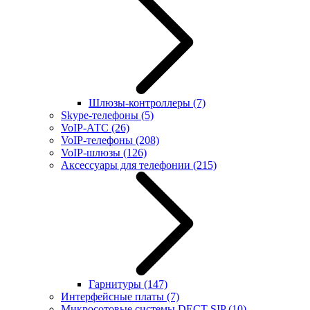
Шлюзы-контроллеры
(7)
Skype-телефоны
(5)
VoIP-АТС
(26)
VoIP-телефоны
(208)
VoIP-шлюзы
(126)
Аксессуары для телефонии
(215)
Гарнитуры
(147)
Интерфейсные платы
(7)
Микросотовые системы DECT SIP
(10)