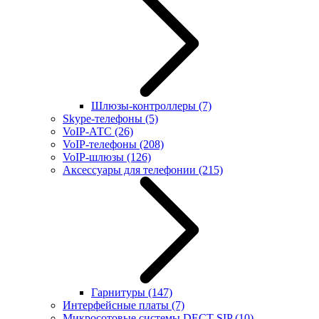
Шлюзы-контроллеры
(7)
Skype-телефоны
(5)
VoIP-АТС
(26)
VoIP-телефоны
(208)
VoIP-шлюзы
(126)
Аксессуары для телефонии
(215)
Гарнитуры
(147)
Интерфейсные платы
(7)
Микросотовые системы DECT SIP
(10)