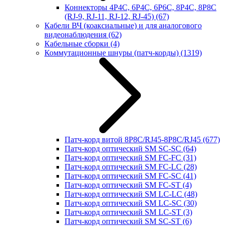
Коннекторы 4P4C, 6P4C, 6P6C, 8P4C, 8P8C
(RJ-9, RJ-11, RJ-12, RJ-45)
(67)
Кабели ВЧ (коаксиальные) и для аналогового
видеонаблюдения
(62)
Кабельные сборки
(4)
Коммутационные шнуры (патч-корды)
(1319)
Патч-корд витой 8P8C/RJ45-8P8C/RJ45
(677)
Патч-корд оптический SM SC-SC
(64)
Патч-корд оптический SM FC-FC
(31)
Патч-корд оптический SM FC-LC
(28)
Патч-корд оптический SM FC-SC
(41)
Патч-корд оптический SM FC-ST
(4)
Патч-корд оптический SM LC-LC
(48)
Патч-корд оптический SM LC-SC
(30)
Патч-корд оптический SM LC-ST
(3)
Патч-корд оптический SM SC-ST
(6)