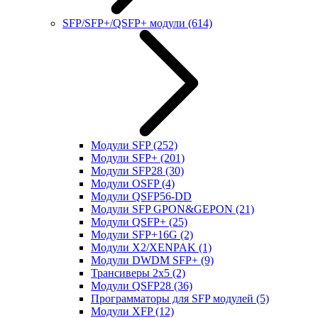
SFP/SFP+/QSFP+ модули
(614)
Модули SFP
(252)
Модули SFP+
(201)
Модули SFP28
(30)
Модули OSFP
(4)
Модули QSFP56-DD
Модули SFP GPON&GEPON
(21)
Модули QSFP+
(25)
Модули SFP+16G
(2)
Модули X2/XENPAK
(1)
Модули DWDM SFP+
(9)
Трансиверы 2x5
(2)
Модули QSFP28
(36)
Программаторы для SFP модулей
(5)
Модули XFP
(12)