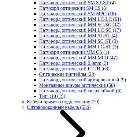
Патч-корд оптический SM ST-ST
(4)
Патчкорд оптический SM CS
(6)
Патч-корд оптический SM MPO
(18)
Патч-корд оптический MM LC-LC
(61)
Патч-корд оптический MM SC-SC
(17)
Патч-корд оптический MM LC-SC
(17)
Патч-корд оптический MM ST-ST
(4)
Патч-корд оптический MM SC-ST
(3)
Патч-корд оптический MM LC-ST
(3)
Патчкорд оптический MM CS
(1)
Патч-корд оптический MM MPO
(47)
Патч-корд оптический 2.0mm
(3)
Патч-корд оптический FTTH
(68)
Оптические пигтейлы
(28)
Патч-корд оптический армированный
(9)
Монтажные шнуры оптические
(58)
Патч-корд оптический сверхгибкий
(6)
Тип 110
(15)
Кабели прямого подключения
(79)
Оптоволоконный кабель
(536)