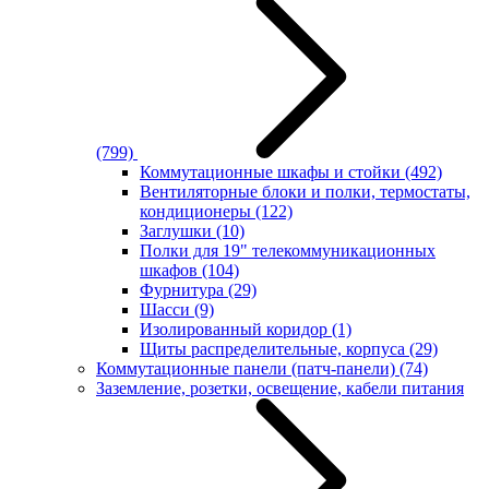
(799)
Коммутационные шкафы и стойки
(492)
Вентиляторные блоки и полки, термостаты,
кондиционеры
(122)
Заглушки
(10)
Полки для 19" телекоммуникационных
шкафов
(104)
Фурнитура
(29)
Шасси
(9)
Изолированный коридор
(1)
Щиты распределительные, корпуса
(29)
Коммутационные панели (патч-панели)
(74)
Заземление, розетки, освещение, кабели питания