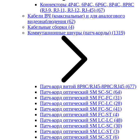
Коннекторы 4P4C, 6P4C, 6P6C, 8P4C, 8P8C
(RJ-9, RJ-11, RJ-12, RJ-45)
(67)
Кабели ВЧ (коаксиальные) и для аналогового
видеонаблюдения
(62)
Кабельные сборки
(4)
Коммутационные шнуры (патч-корды)
(1319)
Патч-корд витой 8P8C/RJ45-8P8C/RJ45
(677)
Патч-корд оптический SM SC-SC
(64)
Патч-корд оптический SM FC-FC
(31)
Патч-корд оптический SM FC-LC
(28)
Патч-корд оптический SM FC-SC
(41)
Патч-корд оптический SM FC-ST
(4)
Патч-корд оптический SM LC-LC
(48)
Патч-корд оптический SM LC-SC
(30)
Патч-корд оптический SM LC-ST
(3)
Патч-корд оптический SM SC-ST
(6)