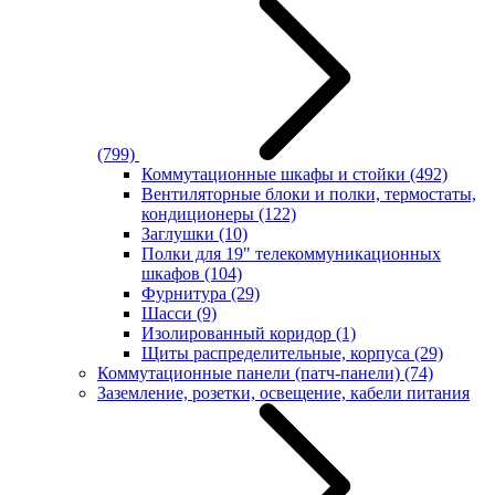
(799)
Коммутационные шкафы и стойки
(492)
Вентиляторные блоки и полки, термостаты,
кондиционеры
(122)
Заглушки
(10)
Полки для 19" телекоммуникационных
шкафов
(104)
Фурнитура
(29)
Шасси
(9)
Изолированный коридор
(1)
Щиты распределительные, корпуса
(29)
Коммутационные панели (патч-панели)
(74)
Заземление, розетки, освещение, кабели питания