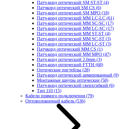
Патч-корд оптический SM ST-ST
(4)
Патчкорд оптический SM CS
(6)
Патч-корд оптический SM MPO
(18)
Патч-корд оптический MM LC-LC
(61)
Патч-корд оптический MM SC-SC
(17)
Патч-корд оптический MM LC-SC
(17)
Патч-корд оптический MM ST-ST
(4)
Патч-корд оптический MM SC-ST
(3)
Патч-корд оптический MM LC-ST
(3)
Патчкорд оптический MM CS
(1)
Патч-корд оптический MM MPO
(47)
Патч-корд оптический 2.0mm
(3)
Патч-корд оптический FTTH
(68)
Оптические пигтейлы
(28)
Патч-корд оптический армированный
(9)
Монтажные шнуры оптические
(58)
Патч-корд оптический сверхгибкий
(6)
Тип 110
(15)
Кабели прямого подключения
(79)
Оптоволоконный кабель
(536)