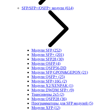
SFP/SFP+/QSFP+ модули
(614)
Модули SFP
(252)
Модули SFP+
(201)
Модули SFP28
(30)
Модули OSFP
(4)
Модули QSFP56-DD
Модули SFP GPON&GEPON
(21)
Модули QSFP+
(25)
Модули SFP+16G
(2)
Модули X2/XENPAK
(1)
Модули DWDM SFP+
(9)
Трансиверы 2x5
(2)
Модули QSFP28
(36)
Программаторы для SFP модулей
(5)
Модули XFP
(12)