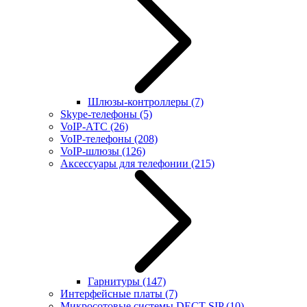
Шлюзы-контроллеры
(7)
Skype-телефоны
(5)
VoIP-АТС
(26)
VoIP-телефоны
(208)
VoIP-шлюзы
(126)
Аксессуары для телефонии
(215)
Гарнитуры
(147)
Интерфейсные платы
(7)
Микросотовые системы DECT SIP
(10)