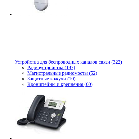
Устройства для беспроводных каналов связи
(322)
Радиоустройства
(197)
Магистральные радиомосты
(52)
Защитные кожухи
(10)
Кронштейны и крепления
(60)