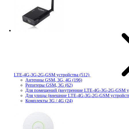
LTE-4G-3G-2G-GSM устройства
(512)
Антенны GSM, 3G, 4G
(196)
Репитеры GSM, 3G
(62)
Для помещений (внутренние LTE-4G-3G-2G-GSM у
Для улицы (внешние LTE-4G-3G-2G-GSM устройст
Комплекты 3G / 4G
(24)