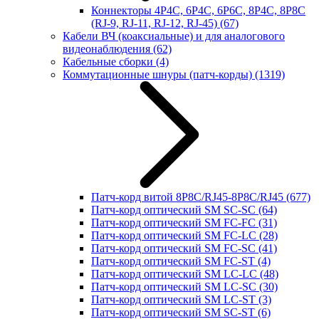
Коннекторы 4P4C, 6P4C, 6P6C, 8P4C, 8P8C
(RJ-9, RJ-11, RJ-12, RJ-45)
(67)
Кабели ВЧ (коаксиальные) и для аналогового
видеонаблюдения
(62)
Кабельные сборки
(4)
Коммутационные шнуры (патч-корды)
(1319)
Патч-корд витой 8P8C/RJ45-8P8C/RJ45
(677)
Патч-корд оптический SM SC-SC
(64)
Патч-корд оптический SM FC-FC
(31)
Патч-корд оптический SM FC-LC
(28)
Патч-корд оптический SM FC-SC
(41)
Патч-корд оптический SM FC-ST
(4)
Патч-корд оптический SM LC-LC
(48)
Патч-корд оптический SM LC-SC
(30)
Патч-корд оптический SM LC-ST
(3)
Патч-корд оптический SM SC-ST
(6)