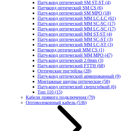
Патч-корд оптический SM ST-ST
(4)
Патчкорд оптический SM CS
(6)
Патч-корд оптический SM MPO
(18)
Патч-корд оптический MM LC-LC
(61)
Патч-корд оптический MM SC-SC
(17)
Патч-корд оптический MM LC-SC
(17)
Патч-корд оптический MM ST-ST
(4)
Патч-корд оптический MM SC-ST
(3)
Патч-корд оптический MM LC-ST
(3)
Патчкорд оптический MM CS
(1)
Патч-корд оптический MM MPO
(47)
Патч-корд оптический 2.0mm
(3)
Патч-корд оптический FTTH
(68)
Оптические пигтейлы
(28)
Патч-корд оптический армированный
(9)
Монтажные шнуры оптические
(58)
Патч-корд оптический сверхгибкий
(6)
Тип 110
(15)
Кабели прямого подключения
(79)
Оптоволоконный кабель
(536)