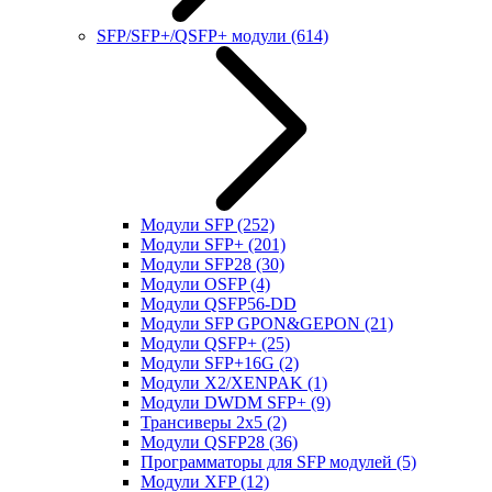
SFP/SFP+/QSFP+ модули
(614)
Модули SFP
(252)
Модули SFP+
(201)
Модули SFP28
(30)
Модули OSFP
(4)
Модули QSFP56-DD
Модули SFP GPON&GEPON
(21)
Модули QSFP+
(25)
Модули SFP+16G
(2)
Модули X2/XENPAK
(1)
Модули DWDM SFP+
(9)
Трансиверы 2x5
(2)
Модули QSFP28
(36)
Программаторы для SFP модулей
(5)
Модули XFP
(12)