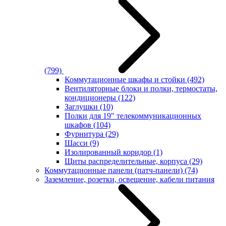
(799)
Коммутационные шкафы и стойки
(492)
Вентиляторные блоки и полки, термостаты,
кондиционеры
(122)
Заглушки
(10)
Полки для 19" телекоммуникационных
шкафов
(104)
Фурнитура
(29)
Шасси
(9)
Изолированный коридор
(1)
Щиты распределительные, корпуса
(29)
Коммутационные панели (патч-панели)
(74)
Заземление, розетки, освещение, кабели питания