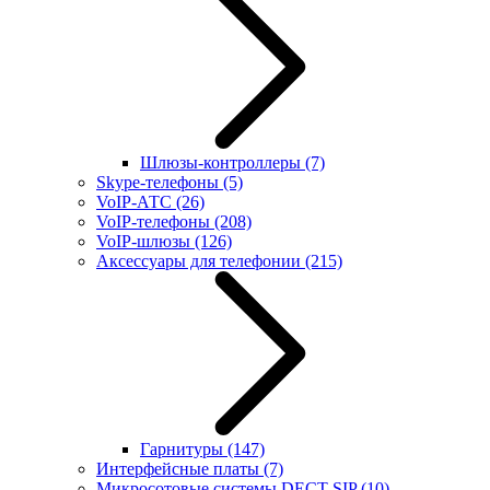
Шлюзы-контроллеры
(7)
Skype-телефоны
(5)
VoIP-АТС
(26)
VoIP-телефоны
(208)
VoIP-шлюзы
(126)
Аксессуары для телефонии
(215)
Гарнитуры
(147)
Интерфейсные платы
(7)
Микросотовые системы DECT SIP
(10)