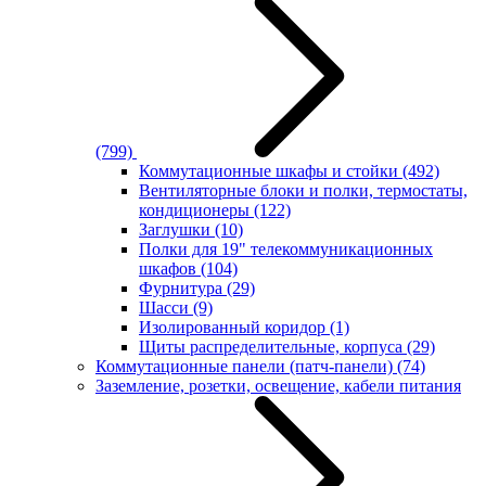
(799)
Коммутационные шкафы и стойки
(492)
Вентиляторные блоки и полки, термостаты,
кондиционеры
(122)
Заглушки
(10)
Полки для 19" телекоммуникационных
шкафов
(104)
Фурнитура
(29)
Шасси
(9)
Изолированный коридор
(1)
Щиты распределительные, корпуса
(29)
Коммутационные панели (патч-панели)
(74)
Заземление, розетки, освещение, кабели питания