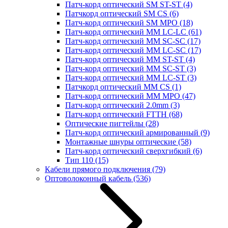
Патч-корд оптический SM ST-ST
(4)
Патчкорд оптический SM CS
(6)
Патч-корд оптический SM MPO
(18)
Патч-корд оптический MM LC-LC
(61)
Патч-корд оптический MM SC-SC
(17)
Патч-корд оптический MM LC-SC
(17)
Патч-корд оптический MM ST-ST
(4)
Патч-корд оптический MM SC-ST
(3)
Патч-корд оптический MM LC-ST
(3)
Патчкорд оптический MM CS
(1)
Патч-корд оптический MM MPO
(47)
Патч-корд оптический 2.0mm
(3)
Патч-корд оптический FTTH
(68)
Оптические пигтейлы
(28)
Патч-корд оптический армированный
(9)
Монтажные шнуры оптические
(58)
Патч-корд оптический сверхгибкий
(6)
Тип 110
(15)
Кабели прямого подключения
(79)
Оптоволоконный кабель
(536)