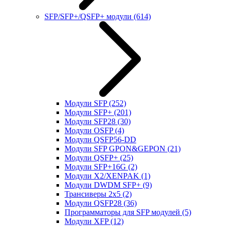
SFP/SFP+/QSFP+ модули
(614)
Модули SFP
(252)
Модули SFP+
(201)
Модули SFP28
(30)
Модули OSFP
(4)
Модули QSFP56-DD
Модули SFP GPON&GEPON
(21)
Модули QSFP+
(25)
Модули SFP+16G
(2)
Модули X2/XENPAK
(1)
Модули DWDM SFP+
(9)
Трансиверы 2x5
(2)
Модули QSFP28
(36)
Программаторы для SFP модулей
(5)
Модули XFP
(12)