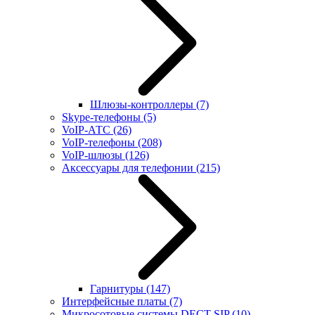
Шлюзы-контроллеры
(7)
Skype-телефоны
(5)
VoIP-АТС
(26)
VoIP-телефоны
(208)
VoIP-шлюзы
(126)
Аксессуары для телефонии
(215)
Гарнитуры
(147)
Интерфейсные платы
(7)
Микросотовые системы DECT SIP
(10)