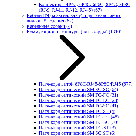
Коннекторы 4P4C, 6P4C, 6P6C, 8P4C, 8P8C
(RJ-9, RJ-11, RJ-12, RJ-45)
(67)
Кабели ВЧ (коаксиальные) и для аналогового
видеонаблюдения
(62)
Кабельные сборки
(4)
Коммутационные шнуры (патч-корды)
(1319)
Патч-корд витой 8P8C/RJ45-8P8C/RJ45
(677)
Патч-корд оптический SM SC-SC
(64)
Патч-корд оптический SM FC-FC
(31)
Патч-корд оптический SM FC-LC
(28)
Патч-корд оптический SM FC-SC
(41)
Патч-корд оптический SM FC-ST
(4)
Патч-корд оптический SM LC-LC
(48)
Патч-корд оптический SM LC-SC
(30)
Патч-корд оптический SM LC-ST
(3)
Патч-корд оптический SM SC-ST
(6)