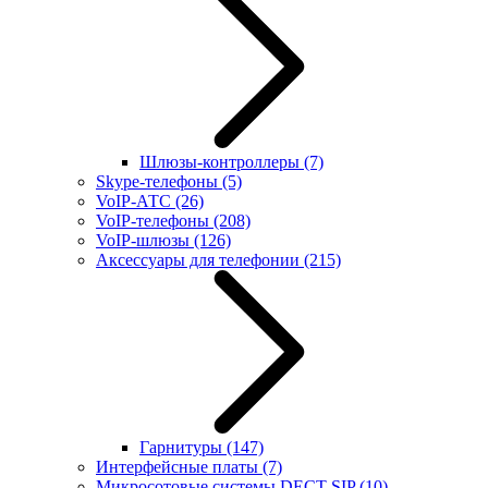
Шлюзы-контроллеры
(7)
Skype-телефоны
(5)
VoIP-АТС
(26)
VoIP-телефоны
(208)
VoIP-шлюзы
(126)
Аксессуары для телефонии
(215)
Гарнитуры
(147)
Интерфейсные платы
(7)
Микросотовые системы DECT SIP
(10)