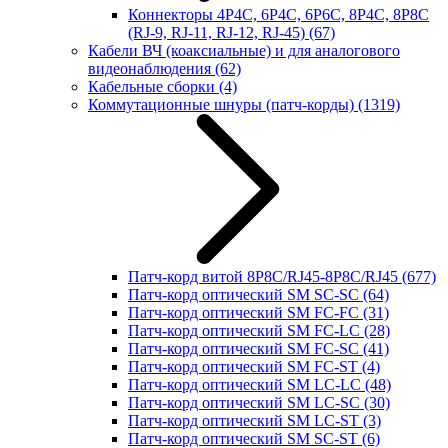
Коннекторы 4P4C, 6P4C, 6P6C, 8P4C, 8P8C
(RJ-9, RJ-11, RJ-12, RJ-45)
(67)
Кабели ВЧ (коаксиальные) и для аналогового
видеонаблюдения
(62)
Кабельные сборки
(4)
Коммутационные шнуры (патч-корды)
(1319)
Патч-корд витой 8P8C/RJ45-8P8C/RJ45
(677)
Патч-корд оптический SM SC-SC
(64)
Патч-корд оптический SM FC-FC
(31)
Патч-корд оптический SM FC-LC
(28)
Патч-корд оптический SM FC-SC
(41)
Патч-корд оптический SM FC-ST
(4)
Патч-корд оптический SM LC-LC
(48)
Патч-корд оптический SM LC-SC
(30)
Патч-корд оптический SM LC-ST
(3)
Патч-корд оптический SM SC-ST
(6)