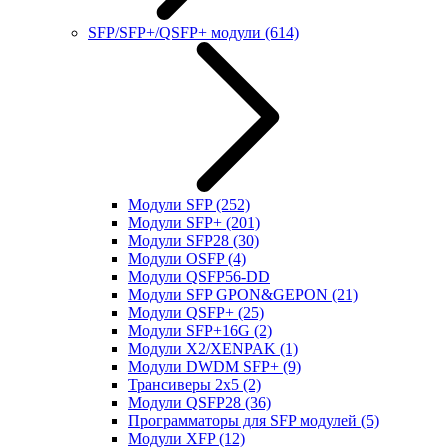
SFP/SFP+/QSFP+ модули
(614)
Модули SFP
(252)
Модули SFP+
(201)
Модули SFP28
(30)
Модули OSFP
(4)
Модули QSFP56-DD
Модули SFP GPON&GEPON
(21)
Модули QSFP+
(25)
Модули SFP+16G
(2)
Модули X2/XENPAK
(1)
Модули DWDM SFP+
(9)
Трансиверы 2x5
(2)
Модули QSFP28
(36)
Программаторы для SFP модулей
(5)
Модули XFP
(12)