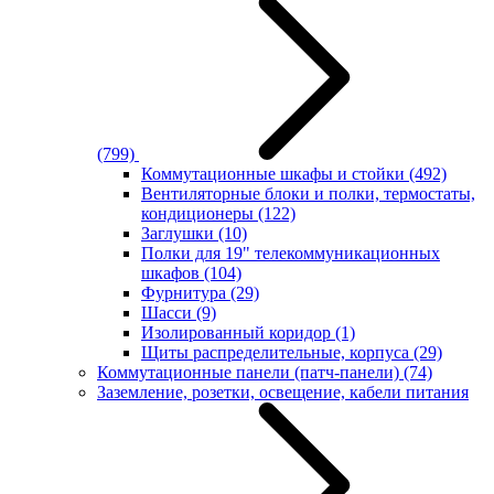
(799)
Коммутационные шкафы и стойки
(492)
Вентиляторные блоки и полки, термостаты,
кондиционеры
(122)
Заглушки
(10)
Полки для 19" телекоммуникационных
шкафов
(104)
Фурнитура
(29)
Шасси
(9)
Изолированный коридор
(1)
Щиты распределительные, корпуса
(29)
Коммутационные панели (патч-панели)
(74)
Заземление, розетки, освещение, кабели питания