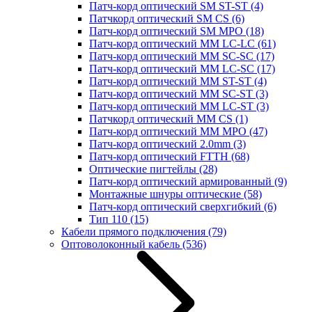
Патч-корд оптический SM ST-ST
(4)
Патчкорд оптический SM CS
(6)
Патч-корд оптический SM MPO
(18)
Патч-корд оптический MM LC-LC
(61)
Патч-корд оптический MM SC-SC
(17)
Патч-корд оптический MM LC-SC
(17)
Патч-корд оптический MM ST-ST
(4)
Патч-корд оптический MM SC-ST
(3)
Патч-корд оптический MM LC-ST
(3)
Патчкорд оптический MM CS
(1)
Патч-корд оптический MM MPO
(47)
Патч-корд оптический 2.0mm
(3)
Патч-корд оптический FTTH
(68)
Оптические пигтейлы
(28)
Патч-корд оптический армированный
(9)
Монтажные шнуры оптические
(58)
Патч-корд оптический сверхгибкий
(6)
Тип 110
(15)
Кабели прямого подключения
(79)
Оптоволоконный кабель
(536)