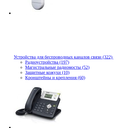
Устройства для беспроводных каналов связи
(322)
Радиоустройства
(197)
Магистральные радиомосты
(52)
Защитные кожухи
(10)
Кронштейны и крепления
(60)