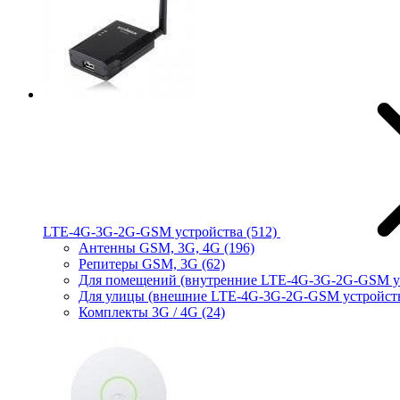
LTE-4G-3G-2G-GSM устройства
(512)
Антенны GSM, 3G, 4G
(196)
Репитеры GSM, 3G
(62)
Для помещений (внутренние LTE-4G-3G-2G-GSM у
Для улицы (внешние LTE-4G-3G-2G-GSM устройст
Комплекты 3G / 4G
(24)