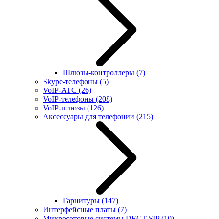
Шлюзы-контроллеры
(7)
Skype-телефоны
(5)
VoIP-АТС
(26)
VoIP-телефоны
(208)
VoIP-шлюзы
(126)
Аксессуары для телефонии
(215)
Гарнитуры
(147)
Интерфейсные платы
(7)
Микросотовые системы DECT SIP
(10)