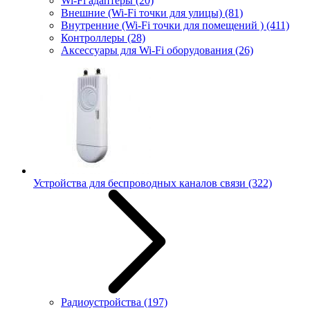
Wi-Fi адаптеры
(20)
Внешние (Wi-Fi точки для улицы)
(81)
Внутренние (Wi-Fi точки для помещений )
(411)
Контроллеры
(28)
Аксессуары для Wi-Fi оборудования
(26)
Устройства для беспроводных каналов связи
(322)
Радиоустройства
(197)