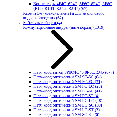
Коннекторы 4P4C, 6P4C, 6P6C, 8P4C, 8P8C
(RJ-9, RJ-11, RJ-12, RJ-45)
(67)
Кабели ВЧ (коаксиальные) и для аналогового
видеонаблюдения
(62)
Кабельные сборки
(4)
Коммутационные шнуры (патч-корды)
(1319)
Патч-корд витой 8P8C/RJ45-8P8C/RJ45
(677)
Патч-корд оптический SM SC-SC
(64)
Патч-корд оптический SM FC-FC
(31)
Патч-корд оптический SM FC-LC
(28)
Патч-корд оптический SM FC-SC
(41)
Патч-корд оптический SM FC-ST
(4)
Патч-корд оптический SM LC-LC
(48)
Патч-корд оптический SM LC-SC
(30)
Патч-корд оптический SM LC-ST
(3)
Патч-корд оптический SM SC-ST
(6)