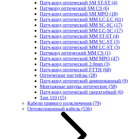
Патч-корд оптический SM ST-ST
(4)
Патчкорд оптический SM CS
(6)
Патч-корд оптический SM MPO
(18)
Патч-корд оптический MM LC-LC
(61)
Патч-корд оптический MM SC-SC
(17)
Патч-корд оптический MM LC-SC
(17)
Патч-корд оптический MM ST-ST
(4)
Патч-корд оптический MM SC-ST
(3)
Патч-корд оптический MM LC-ST
(3)
Патчкорд оптический MM CS
(1)
Патч-корд оптический MM MPO
(47)
Патч-корд оптический 2.0mm
(3)
Патч-корд оптический FTTH
(68)
Оптические пигтейлы
(28)
Патч-корд оптический армированный
(9)
Монтажные шнуры оптические
(58)
Патч-корд оптический сверхгибкий
(6)
Тип 110
(15)
Кабели прямого подключения
(79)
Оптоволоконный кабель
(536)