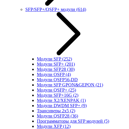
SFP/SFP+/QSFP+ модули
(614)
Модули SFP
(252)
Модули SFP+
(201)
Модули SFP28
(30)
Модули OSFP
(4)
Модули QSFP56-DD
Модули SFP GPON&GEPON
(21)
Модули QSFP+
(25)
Модули SFP+16G
(2)
Модули X2/XENPAK
(1)
Модули DWDM SFP+
(9)
Трансиверы 2x5
(2)
Модули QSFP28
(36)
Программаторы для SFP модулей
(5)
Модули XFP
(12)