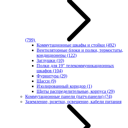
(799)
Коммутационные шкафы и стойки
(492)
Вентиляторные блоки и полки, термостаты,
кондиционеры
(122)
Заглушки
(10)
Полки для 19" телекоммуникационных
шкафов
(104)
Фурнитура
(29)
Шасси
(9)
Изолированный коридор
(1)
Щиты распределительные, корпуса
(29)
Коммутационные панели (патч-панели)
(74)
Заземление, розетки, освещение, кабели питания