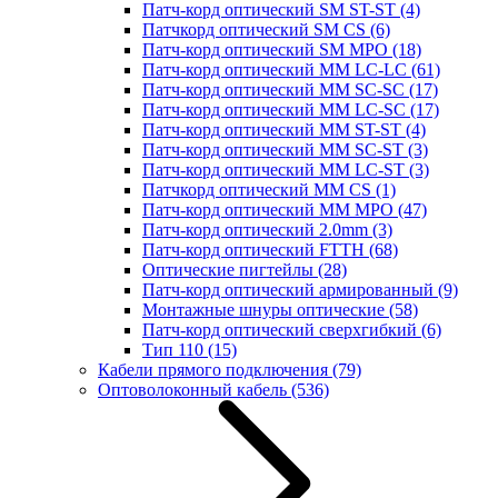
Патч-корд оптический SM ST-ST
(4)
Патчкорд оптический SM CS
(6)
Патч-корд оптический SM MPO
(18)
Патч-корд оптический MM LC-LC
(61)
Патч-корд оптический MM SC-SC
(17)
Патч-корд оптический MM LC-SC
(17)
Патч-корд оптический MM ST-ST
(4)
Патч-корд оптический MM SC-ST
(3)
Патч-корд оптический MM LC-ST
(3)
Патчкорд оптический MM CS
(1)
Патч-корд оптический MM MPO
(47)
Патч-корд оптический 2.0mm
(3)
Патч-корд оптический FTTH
(68)
Оптические пигтейлы
(28)
Патч-корд оптический армированный
(9)
Монтажные шнуры оптические
(58)
Патч-корд оптический сверхгибкий
(6)
Тип 110
(15)
Кабели прямого подключения
(79)
Оптоволоконный кабель
(536)