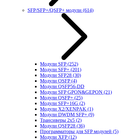
SFP/SFP+/QSFP+ модули
(614)
Модули SFP
(252)
Модули SFP+
(201)
Модули SFP28
(30)
Модули OSFP
(4)
Модули QSFP56-DD
Модули SFP GPON&GEPON
(21)
Модули QSFP+
(25)
Модули SFP+16G
(2)
Модули X2/XENPAK
(1)
Модули DWDM SFP+
(9)
Трансиверы 2x5
(2)
Модули QSFP28
(36)
Программаторы для SFP модулей
(5)
Модули XFP
(12)