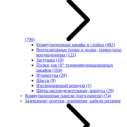
(799)
Коммутационные шкафы и стойки
(492)
Вентиляторные блоки и полки, термостаты,
кондиционеры
(122)
Заглушки
(10)
Полки для 19" телекоммуникационных
шкафов
(104)
Фурнитура
(29)
Шасси
(9)
Изолированный коридор
(1)
Щиты распределительные, корпуса
(29)
Коммутационные панели (патч-панели)
(74)
Заземление, розетки, освещение, кабели питания