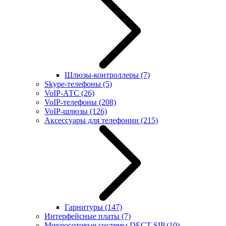
Шлюзы-контроллеры
(7)
Skype-телефоны
(5)
VoIP-АТС
(26)
VoIP-телефоны
(208)
VoIP-шлюзы
(126)
Аксессуары для телефонии
(215)
Гарнитуры
(147)
Интерфейсные платы
(7)
Микросотовые системы DECT SIP
(10)