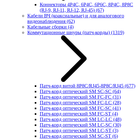
Коннекторы 4P4C, 6P4C, 6P6C, 8P4C, 8P8C
(RJ-9, RJ-11, RJ-12, RJ-45)
(67)
Кабели ВЧ (коаксиальные) и для аналогового
видеонаблюдения
(62)
Кабельные сборки
(4)
Коммутационные шнуры (патч-корды)
(1319)
Патч-корд витой 8P8C/RJ45-8P8C/RJ45
(677)
Патч-корд оптический SM SC-SC
(64)
Патч-корд оптический SM FC-FC
(31)
Патч-корд оптический SM FC-LC
(28)
Патч-корд оптический SM FC-SC
(41)
Патч-корд оптический SM FC-ST
(4)
Патч-корд оптический SM LC-LC
(48)
Патч-корд оптический SM LC-SC
(30)
Патч-корд оптический SM LC-ST
(3)
Патч-корд оптический SM SC-ST
(6)