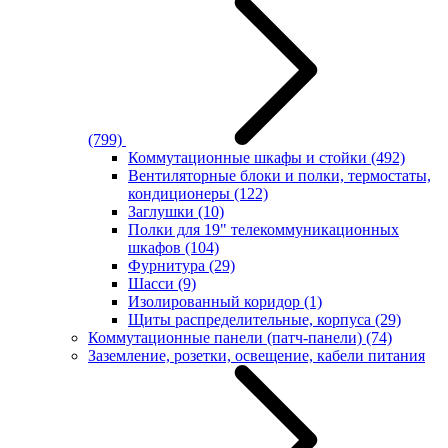
(799)
Коммутационные шкафы и стойки
(492)
Вентиляторные блоки и полки, термостаты,
кондиционеры
(122)
Заглушки
(10)
Полки для 19" телекоммуникационных
шкафов
(104)
Фурнитура
(29)
Шасси
(9)
Изолированный коридор
(1)
Щиты распределительные, корпуса
(29)
Коммутационные панели (патч-панели)
(74)
Заземление, розетки, освещение, кабели питания