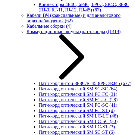
Коннекторы 4P4C, 6P4C, 6P6C, 8P4C, 8P8C
(RJ-9, RJ-11, RJ-12, RJ-45)
(67)
Кабели ВЧ (коаксиальные) и для аналогового
видеонаблюдения
(62)
Кабельные сборки
(4)
Коммутационные шнуры (патч-корды)
(1319)
Патч-корд витой 8P8C/RJ45-8P8C/RJ45
(677)
Патч-корд оптический SM SC-SC
(64)
Патч-корд оптический SM FC-FC
(31)
Патч-корд оптический SM FC-LC
(28)
Патч-корд оптический SM FC-SC
(41)
Патч-корд оптический SM FC-ST
(4)
Патч-корд оптический SM LC-LC
(48)
Патч-корд оптический SM LC-SC
(30)
Патч-корд оптический SM LC-ST
(3)
Патч-корд оптический SM SC-ST
(6)