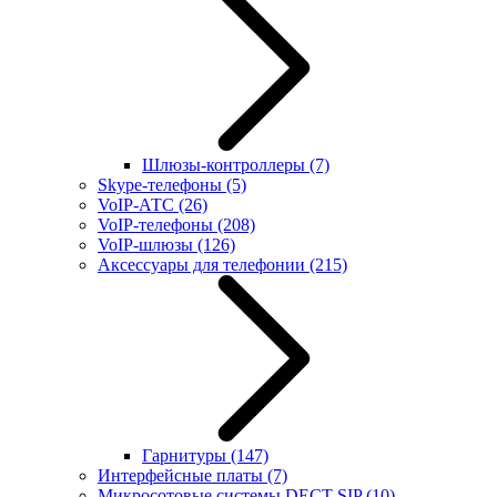
Шлюзы-контроллеры
(7)
Skype-телефоны
(5)
VoIP-АТС
(26)
VoIP-телефоны
(208)
VoIP-шлюзы
(126)
Аксессуары для телефонии
(215)
Гарнитуры
(147)
Интерфейсные платы
(7)
Микросотовые системы DECT SIP
(10)