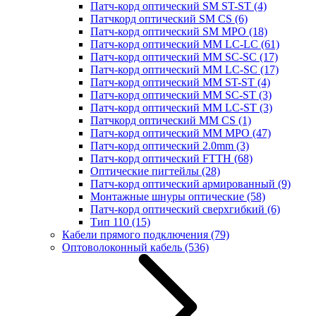
Патч-корд оптический SM ST-ST
(4)
Патчкорд оптический SM CS
(6)
Патч-корд оптический SM MPO
(18)
Патч-корд оптический MM LC-LC
(61)
Патч-корд оптический MM SC-SC
(17)
Патч-корд оптический MM LC-SC
(17)
Патч-корд оптический MM ST-ST
(4)
Патч-корд оптический MM SC-ST
(3)
Патч-корд оптический MM LC-ST
(3)
Патчкорд оптический MM CS
(1)
Патч-корд оптический MM MPO
(47)
Патч-корд оптический 2.0mm
(3)
Патч-корд оптический FTTH
(68)
Оптические пигтейлы
(28)
Патч-корд оптический армированный
(9)
Монтажные шнуры оптические
(58)
Патч-корд оптический сверхгибкий
(6)
Тип 110
(15)
Кабели прямого подключения
(79)
Оптоволоконный кабель
(536)