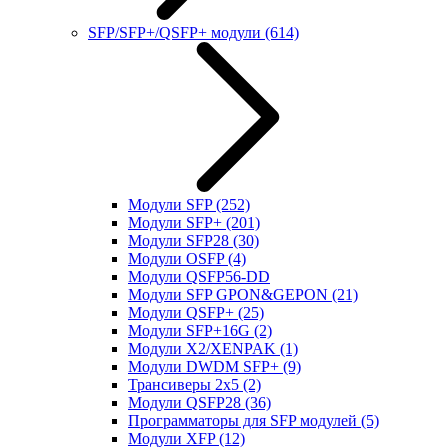
SFP/SFP+/QSFP+ модули
(614)
Модули SFP
(252)
Модули SFP+
(201)
Модули SFP28
(30)
Модули OSFP
(4)
Модули QSFP56-DD
Модули SFP GPON&GEPON
(21)
Модули QSFP+
(25)
Модули SFP+16G
(2)
Модули X2/XENPAK
(1)
Модули DWDM SFP+
(9)
Трансиверы 2x5
(2)
Модули QSFP28
(36)
Программаторы для SFP модулей
(5)
Модули XFP
(12)