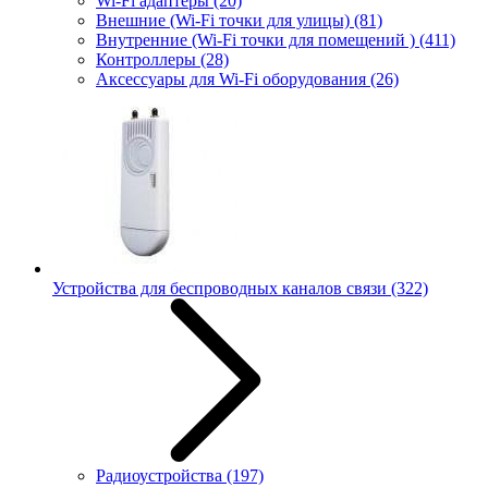
Wi-Fi адаптеры
(20)
Внешние (Wi-Fi точки для улицы)
(81)
Внутренние (Wi-Fi точки для помещений )
(411)
Контроллеры
(28)
Аксессуары для Wi-Fi оборудования
(26)
Устройства для беспроводных каналов связи
(322)
Радиоустройства
(197)