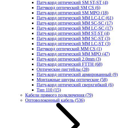
Патч-корд оптический SM ST-ST
(4)
Патчкорд оптический SM CS
(6)
Патч-корд оптический SM MPO
(18)
Патч-корд оптический MM LC-LC
(61)
Патч-корд оптический MM SC-SC
(17)
Патч-корд оптический MM LC-SC
(17)
Патч-корд оптический MM ST-ST
(4)
Патч-корд оптический MM SC-ST
(3)
Патч-корд оптический MM LC-ST
(3)
Патчкорд оптический MM CS
(1)
Патч-корд оптический MM MPO
(47)
Патч-корд оптический 2.0mm
(3)
Патч-корд оптический FTTH
(68)
Оптические пигтейлы
(28)
Патч-корд оптический армированный
(9)
Монтажные шнуры оптические
(58)
Патч-корд оптический сверхгибкий
(6)
Тип 110
(15)
Кабели прямого подключения
(79)
Оптоволоконный кабель
(536)