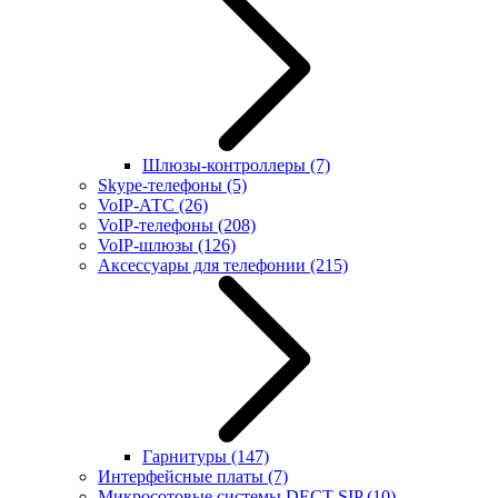
Шлюзы-контроллеры
(7)
Skype-телефоны
(5)
VoIP-АТС
(26)
VoIP-телефоны
(208)
VoIP-шлюзы
(126)
Аксессуары для телефонии
(215)
Гарнитуры
(147)
Интерфейсные платы
(7)
Микросотовые системы DECT SIP
(10)