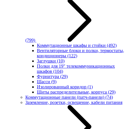
(799)
Коммутационные шкафы и стойки
(492)
Вентиляторные блоки и полки, термостаты,
кондиционеры
(122)
Заглушки
(10)
Полки для 19" телекоммуникационных
шкафов
(104)
Фурнитура
(29)
Шасси
(9)
Изолированный коридор
(1)
Щиты распределительные, корпуса
(29)
Коммутационные панели (патч-панели)
(74)
Заземление, розетки, освещение, кабели питания