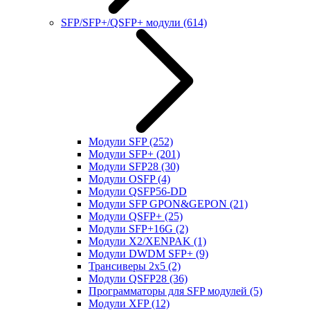
SFP/SFP+/QSFP+ модули
(614)
Модули SFP
(252)
Модули SFP+
(201)
Модули SFP28
(30)
Модули OSFP
(4)
Модули QSFP56-DD
Модули SFP GPON&GEPON
(21)
Модули QSFP+
(25)
Модули SFP+16G
(2)
Модули X2/XENPAK
(1)
Модули DWDM SFP+
(9)
Трансиверы 2x5
(2)
Модули QSFP28
(36)
Программаторы для SFP модулей
(5)
Модули XFP
(12)