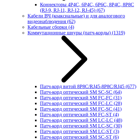
Коннекторы 4P4C, 6P4C, 6P6C, 8P4C, 8P8C
(RJ-9, RJ-11, RJ-12, RJ-45)
(67)
Кабели ВЧ (коаксиальные) и для аналогового
видеонаблюдения
(62)
Кабельные сборки
(4)
Коммутационные шнуры (патч-корды)
(1319)
Патч-корд витой 8P8C/RJ45-8P8C/RJ45
(677)
Патч-корд оптический SM SC-SC
(64)
Патч-корд оптический SM FC-FC
(31)
Патч-корд оптический SM FC-LC
(28)
Патч-корд оптический SM FC-SC
(41)
Патч-корд оптический SM FC-ST
(4)
Патч-корд оптический SM LC-LC
(48)
Патч-корд оптический SM LC-SC
(30)
Патч-корд оптический SM LC-ST
(3)
Патч-корд оптический SM SC-ST
(6)