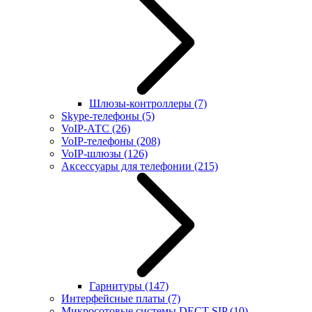
Шлюзы-контроллеры
(7)
Skype-телефоны
(5)
VoIP-АТС
(26)
VoIP-телефоны
(208)
VoIP-шлюзы
(126)
Аксессуары для телефонии
(215)
Гарнитуры
(147)
Интерфейсные платы
(7)
Микросотовые системы DECT SIP
(10)