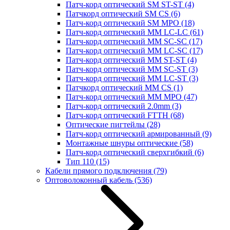
Патч-корд оптический SM ST-ST
(4)
Патчкорд оптический SM CS
(6)
Патч-корд оптический SM MPO
(18)
Патч-корд оптический MM LC-LC
(61)
Патч-корд оптический MM SC-SC
(17)
Патч-корд оптический MM LC-SC
(17)
Патч-корд оптический MM ST-ST
(4)
Патч-корд оптический MM SC-ST
(3)
Патч-корд оптический MM LC-ST
(3)
Патчкорд оптический MM CS
(1)
Патч-корд оптический MM MPO
(47)
Патч-корд оптический 2.0mm
(3)
Патч-корд оптический FTTH
(68)
Оптические пигтейлы
(28)
Патч-корд оптический армированный
(9)
Монтажные шнуры оптические
(58)
Патч-корд оптический сверхгибкий
(6)
Тип 110
(15)
Кабели прямого подключения
(79)
Оптоволоконный кабель
(536)