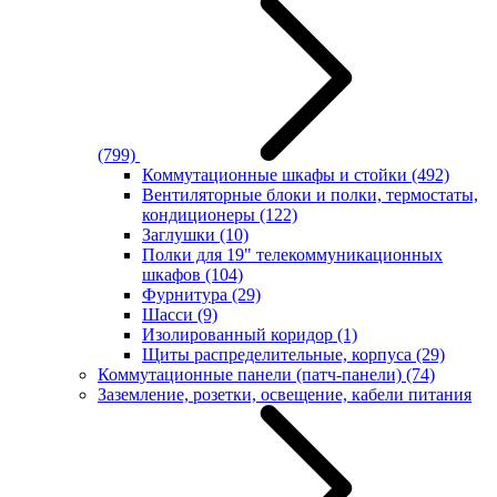
(799)
Коммутационные шкафы и стойки
(492)
Вентиляторные блоки и полки, термостаты,
кондиционеры
(122)
Заглушки
(10)
Полки для 19" телекоммуникационных
шкафов
(104)
Фурнитура
(29)
Шасси
(9)
Изолированный коридор
(1)
Щиты распределительные, корпуса
(29)
Коммутационные панели (патч-панели)
(74)
Заземление, розетки, освещение, кабели питания