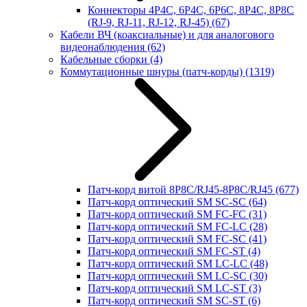
Коннекторы 4P4C, 6P4C, 6P6C, 8P4C, 8P8C
(RJ-9, RJ-11, RJ-12, RJ-45)
(67)
Кабели ВЧ (коаксиальные) и для аналогового
видеонаблюдения
(62)
Кабельные сборки
(4)
Коммутационные шнуры (патч-корды)
(1319)
Патч-корд витой 8P8C/RJ45-8P8C/RJ45
(677)
Патч-корд оптический SM SC-SC
(64)
Патч-корд оптический SM FC-FC
(31)
Патч-корд оптический SM FC-LC
(28)
Патч-корд оптический SM FC-SC
(41)
Патч-корд оптический SM FC-ST
(4)
Патч-корд оптический SM LC-LC
(48)
Патч-корд оптический SM LC-SC
(30)
Патч-корд оптический SM LC-ST
(3)
Патч-корд оптический SM SC-ST
(6)