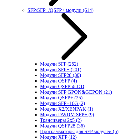
SFP/SFP+/QSFP+ модули
(614)
Модули SFP
(252)
Модули SFP+
(201)
Модули SFP28
(30)
Модули OSFP
(4)
Модули QSFP56-DD
Модули SFP GPON&GEPON
(21)
Модули QSFP+
(25)
Модули SFP+16G
(2)
Модули X2/XENPAK
(1)
Модули DWDM SFP+
(9)
Трансиверы 2x5
(2)
Модули QSFP28
(36)
Программаторы для SFP модулей
(5)
Модули XFP
(12)