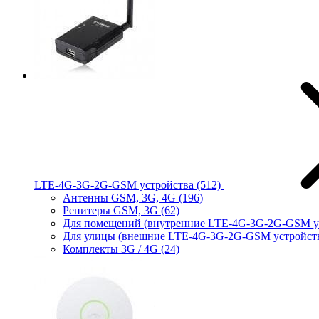
LTE-4G-3G-2G-GSM устройства
(512)
Антенны GSM, 3G, 4G
(196)
Репитеры GSM, 3G
(62)
Для помещений (внутренние LTE-4G-3G-2G-GSM у
Для улицы (внешние LTE-4G-3G-2G-GSM устройст
Комплекты 3G / 4G
(24)