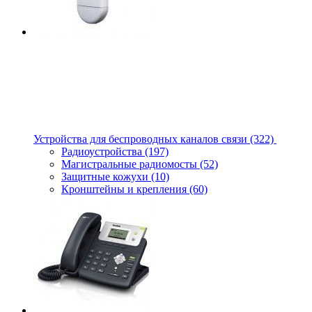
Устройства для беспроводных каналов связи
(322)
Радиоустройства
(197)
Магистральные радиомосты
(52)
Защитные кожухи
(10)
Кронштейны и крепления
(60)