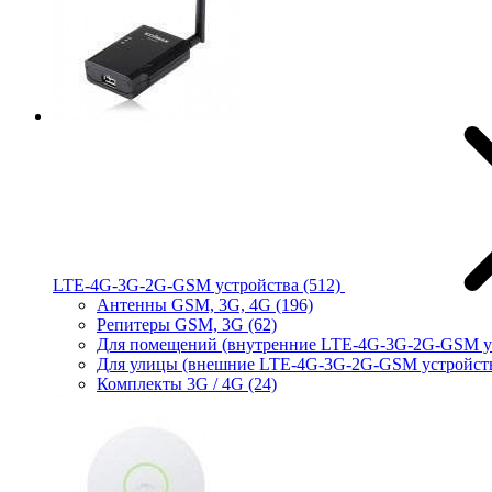
LTE-4G-3G-2G-GSM устройства
(512)
Антенны GSM, 3G, 4G
(196)
Репитеры GSM, 3G
(62)
Для помещений (внутренние LTE-4G-3G-2G-GSM у
Для улицы (внешние LTE-4G-3G-2G-GSM устройст
Комплекты 3G / 4G
(24)