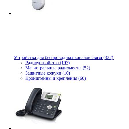
Устройства для беспроводных каналов связи
(322)
Радиоустройства
(197)
Магистральные радиомосты
(52)
Защитные кожухи
(10)
Кронштейны и крепления
(60)