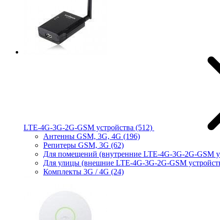
LTE-4G-3G-2G-GSM устройства
(512)
Антенны GSM, 3G, 4G
(196)
Репитеры GSM, 3G
(62)
Для помещений (внутренние LTE-4G-3G-2G-GSM у
Для улицы (внешние LTE-4G-3G-2G-GSM устройст
Комплекты 3G / 4G
(24)