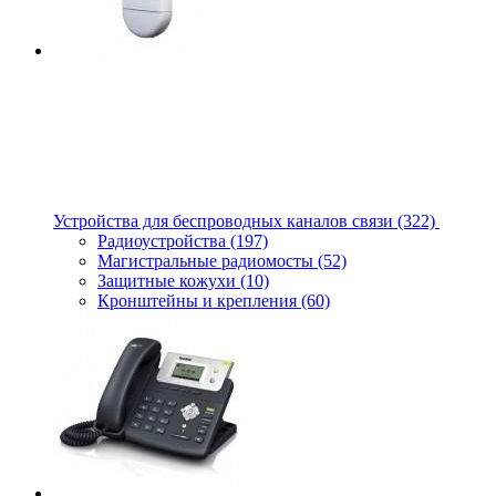
Устройства для беспроводных каналов связи
(322)
Радиоустройства
(197)
Магистральные радиомосты
(52)
Защитные кожухи
(10)
Кронштейны и крепления
(60)