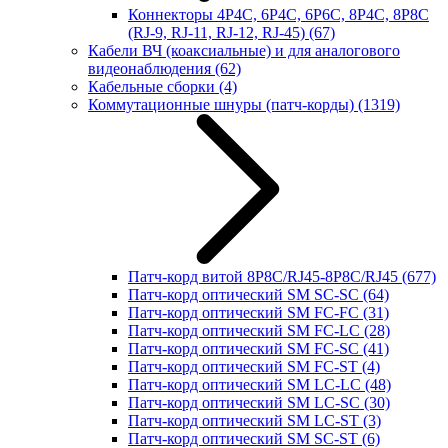
Коннекторы 4P4C, 6P4C, 6P6C, 8P4C, 8P8C
(RJ-9, RJ-11, RJ-12, RJ-45)
(67)
Кабели ВЧ (коаксиальные) и для аналогового
видеонаблюдения
(62)
Кабельные сборки
(4)
Коммутационные шнуры (патч-корды)
(1319)
Патч-корд витой 8P8C/RJ45-8P8C/RJ45
(677)
Патч-корд оптический SM SC-SC
(64)
Патч-корд оптический SM FC-FC
(31)
Патч-корд оптический SM FC-LC
(28)
Патч-корд оптический SM FC-SC
(41)
Патч-корд оптический SM FC-ST
(4)
Патч-корд оптический SM LC-LC
(48)
Патч-корд оптический SM LC-SC
(30)
Патч-корд оптический SM LC-ST
(3)
Патч-корд оптический SM SC-ST
(6)