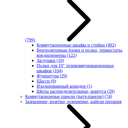
(799)
Коммутационные шкафы и стойки
(492)
Вентиляторные блоки и полки, термостаты,
кондиционеры
(122)
Заглушки
(10)
Полки для 19" телекоммуникационных
шкафов
(104)
Фурнитура
(29)
Шасси
(9)
Изолированный коридор
(1)
Щиты распределительные, корпуса
(29)
Коммутационные панели (патч-панели)
(74)
Заземление, розетки, освещение, кабели питания