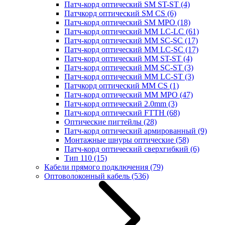
Патч-корд оптический SM ST-ST
(4)
Патчкорд оптический SM CS
(6)
Патч-корд оптический SM MPO
(18)
Патч-корд оптический MM LC-LC
(61)
Патч-корд оптический MM SC-SC
(17)
Патч-корд оптический MM LC-SC
(17)
Патч-корд оптический MM ST-ST
(4)
Патч-корд оптический MM SC-ST
(3)
Патч-корд оптический MM LC-ST
(3)
Патчкорд оптический MM CS
(1)
Патч-корд оптический MM MPO
(47)
Патч-корд оптический 2.0mm
(3)
Патч-корд оптический FTTH
(68)
Оптические пигтейлы
(28)
Патч-корд оптический армированный
(9)
Монтажные шнуры оптические
(58)
Патч-корд оптический сверхгибкий
(6)
Тип 110
(15)
Кабели прямого подключения
(79)
Оптоволоконный кабель
(536)