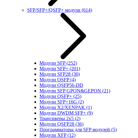
SFP/SFP+/QSFP+ модули
(614)
Модули SFP
(252)
Модули SFP+
(201)
Модули SFP28
(30)
Модули OSFP
(4)
Модули QSFP56-DD
Модули SFP GPON&GEPON
(21)
Модули QSFP+
(25)
Модули SFP+16G
(2)
Модули X2/XENPAK
(1)
Модули DWDM SFP+
(9)
Трансиверы 2x5
(2)
Модули QSFP28
(36)
Программаторы для SFP модулей
(5)
Модули XFP
(12)