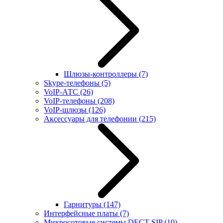
Шлюзы-контроллеры
(7)
Skype-телефоны
(5)
VoIP-АТС
(26)
VoIP-телефоны
(208)
VoIP-шлюзы
(126)
Аксессуары для телефонии
(215)
Гарнитуры
(147)
Интерфейсные платы
(7)
Микросотовые системы DECT SIP
(10)