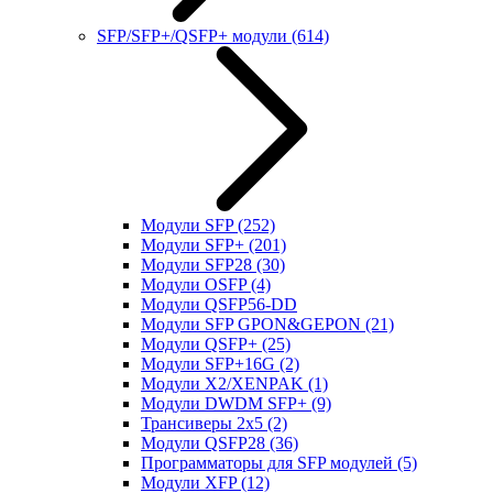
SFP/SFP+/QSFP+ модули
(614)
Модули SFP
(252)
Модули SFP+
(201)
Модули SFP28
(30)
Модули OSFP
(4)
Модули QSFP56-DD
Модули SFP GPON&GEPON
(21)
Модули QSFP+
(25)
Модули SFP+16G
(2)
Модули X2/XENPAK
(1)
Модули DWDM SFP+
(9)
Трансиверы 2x5
(2)
Модули QSFP28
(36)
Программаторы для SFP модулей
(5)
Модули XFP
(12)