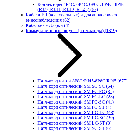
Коннекторы 4P4C, 6P4C, 6P6C, 8P4C, 8P8C
(RJ-9, RJ-11, RJ-12, RJ-45)
(67)
Кабели ВЧ (коаксиальные) и для аналогового
видеонаблюдения
(62)
Кабельные сборки
(4)
Коммутационные шнуры (патч-корды)
(1319)
Патч-корд витой 8P8C/RJ45-8P8C/RJ45
(677)
Патч-корд оптический SM SC-SC
(64)
Патч-корд оптический SM FC-FC
(31)
Патч-корд оптический SM FC-LC
(28)
Патч-корд оптический SM FC-SC
(41)
Патч-корд оптический SM FC-ST
(4)
Патч-корд оптический SM LC-LC
(48)
Патч-корд оптический SM LC-SC
(30)
Патч-корд оптический SM LC-ST
(3)
Патч-корд оптический SM SC-ST
(6)