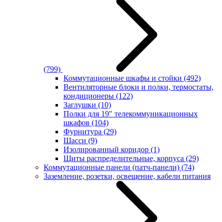
(799)
Коммутационные шкафы и стойки
(492)
Вентиляторные блоки и полки, термостаты,
кондиционеры
(122)
Заглушки
(10)
Полки для 19" телекоммуникационных
шкафов
(104)
Фурнитура
(29)
Шасси
(9)
Изолированный коридор
(1)
Щиты распределительные, корпуса
(29)
Коммутационные панели (патч-панели)
(74)
Заземление, розетки, освещение, кабели питания