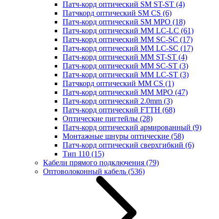
Патч-корд оптический SM ST-ST
(4)
Патчкорд оптический SM CS
(6)
Патч-корд оптический SM MPO
(18)
Патч-корд оптический MM LC-LC
(61)
Патч-корд оптический MM SC-SC
(17)
Патч-корд оптический MM LC-SC
(17)
Патч-корд оптический MM ST-ST
(4)
Патч-корд оптический MM SC-ST
(3)
Патч-корд оптический MM LC-ST
(3)
Патчкорд оптический MM CS
(1)
Патч-корд оптический MM MPO
(47)
Патч-корд оптический 2.0mm
(3)
Патч-корд оптический FTTH
(68)
Оптические пигтейлы
(28)
Патч-корд оптический армированный
(9)
Монтажные шнуры оптические
(58)
Патч-корд оптический сверхгибкий
(6)
Тип 110
(15)
Кабели прямого подключения
(79)
Оптоволоконный кабель
(536)