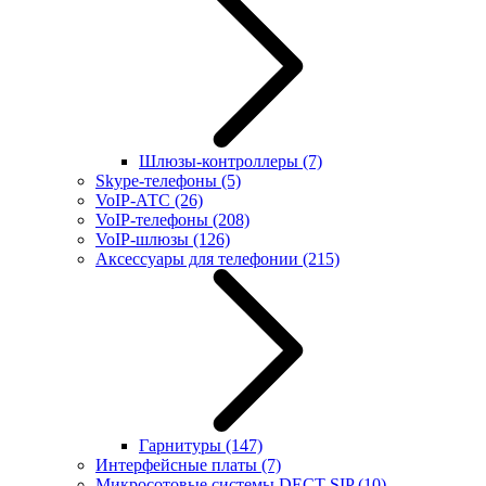
Шлюзы-контроллеры
(7)
Skype-телефоны
(5)
VoIP-АТС
(26)
VoIP-телефоны
(208)
VoIP-шлюзы
(126)
Аксессуары для телефонии
(215)
Гарнитуры
(147)
Интерфейсные платы
(7)
Микросотовые системы DECT SIP
(10)