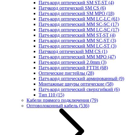
Патч-корд оптический SM ST-ST
(4)
Патчкорд оптический SM CS
(6)
Патч-корд оптический SM MPO
(18)
Патч-корд оптический MM LC-LC
(61)
Патч-корд оптический MM SC-SC
(17)
Патч-корд оптический MM LC-SC
(17)
Патч-корд оптический MM ST-ST
(4)
Патч-корд оптический MM SC-ST
(3)
Патч-корд оптический MM LC-ST
(3)
Патчкорд оптический MM CS
(1)
Патч-корд оптический MM MPO
(47)
Патч-корд оптический 2.0mm
(3)
Патч-корд оптический FTTH
(68)
Оптические пигтейлы
(28)
Патч-корд оптический армированный
(9)
Монтажные шнуры оптические
(58)
Патч-корд оптический сверхгибкий
(6)
Тип 110
(15)
Кабели прямого подключения
(79)
Оптоволоконный кабель
(536)