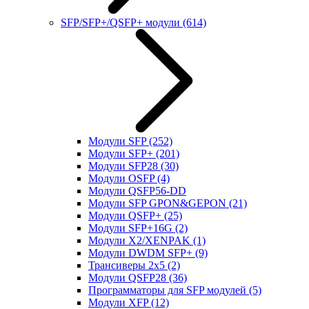
SFP/SFP+/QSFP+ модули
(614)
Модули SFP
(252)
Модули SFP+
(201)
Модули SFP28
(30)
Модули OSFP
(4)
Модули QSFP56-DD
Модули SFP GPON&GEPON
(21)
Модули QSFP+
(25)
Модули SFP+16G
(2)
Модули X2/XENPAK
(1)
Модули DWDM SFP+
(9)
Трансиверы 2x5
(2)
Модули QSFP28
(36)
Программаторы для SFP модулей
(5)
Модули XFP
(12)