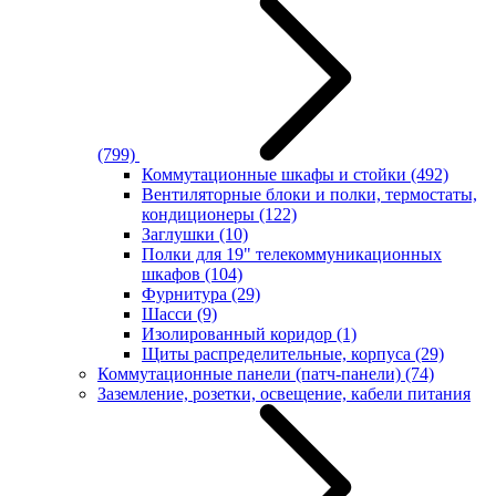
(799)
Коммутационные шкафы и стойки
(492)
Вентиляторные блоки и полки, термостаты,
кондиционеры
(122)
Заглушки
(10)
Полки для 19" телекоммуникационных
шкафов
(104)
Фурнитура
(29)
Шасси
(9)
Изолированный коридор
(1)
Щиты распределительные, корпуса
(29)
Коммутационные панели (патч-панели)
(74)
Заземление, розетки, освещение, кабели питания