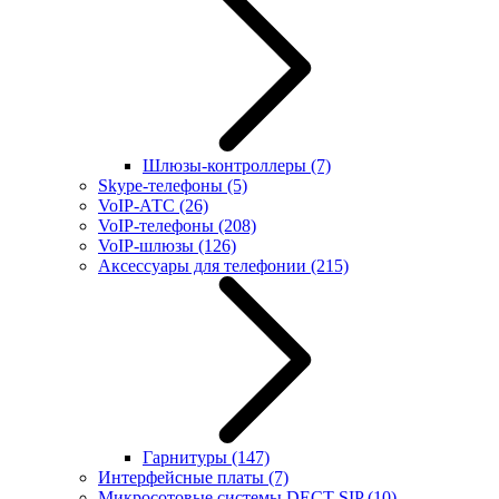
Шлюзы-контроллеры
(7)
Skype-телефоны
(5)
VoIP-АТС
(26)
VoIP-телефоны
(208)
VoIP-шлюзы
(126)
Аксессуары для телефонии
(215)
Гарнитуры
(147)
Интерфейсные платы
(7)
Микросотовые системы DECT SIP
(10)