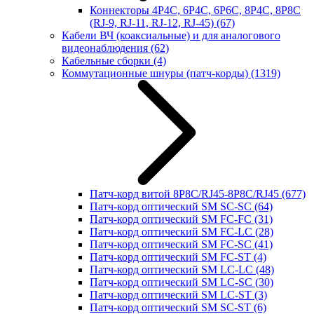
Коннекторы 4P4C, 6P4C, 6P6C, 8P4C, 8P8C
(RJ-9, RJ-11, RJ-12, RJ-45)
(67)
Кабели ВЧ (коаксиальные) и для аналогового
видеонаблюдения
(62)
Кабельные сборки
(4)
Коммутационные шнуры (патч-корды)
(1319)
Патч-корд витой 8P8C/RJ45-8P8C/RJ45
(677)
Патч-корд оптический SM SC-SC
(64)
Патч-корд оптический SM FC-FC
(31)
Патч-корд оптический SM FC-LC
(28)
Патч-корд оптический SM FC-SC
(41)
Патч-корд оптический SM FC-ST
(4)
Патч-корд оптический SM LC-LC
(48)
Патч-корд оптический SM LC-SC
(30)
Патч-корд оптический SM LC-ST
(3)
Патч-корд оптический SM SC-ST
(6)