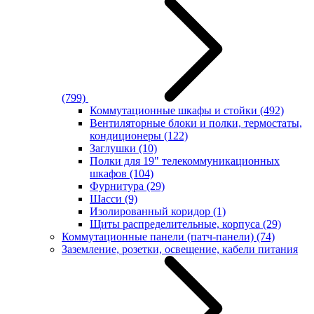
(799)
Коммутационные шкафы и стойки
(492)
Вентиляторные блоки и полки, термостаты,
кондиционеры
(122)
Заглушки
(10)
Полки для 19" телекоммуникационных
шкафов
(104)
Фурнитура
(29)
Шасси
(9)
Изолированный коридор
(1)
Щиты распределительные, корпуса
(29)
Коммутационные панели (патч-панели)
(74)
Заземление, розетки, освещение, кабели питания