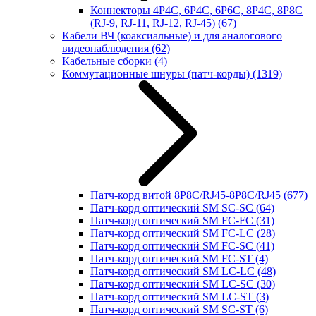
Коннекторы 4P4C, 6P4C, 6P6C, 8P4C, 8P8C
(RJ-9, RJ-11, RJ-12, RJ-45)
(67)
Кабели ВЧ (коаксиальные) и для аналогового
видеонаблюдения
(62)
Кабельные сборки
(4)
Коммутационные шнуры (патч-корды)
(1319)
Патч-корд витой 8P8C/RJ45-8P8C/RJ45
(677)
Патч-корд оптический SM SC-SC
(64)
Патч-корд оптический SM FC-FC
(31)
Патч-корд оптический SM FC-LC
(28)
Патч-корд оптический SM FC-SC
(41)
Патч-корд оптический SM FC-ST
(4)
Патч-корд оптический SM LC-LC
(48)
Патч-корд оптический SM LC-SC
(30)
Патч-корд оптический SM LC-ST
(3)
Патч-корд оптический SM SC-ST
(6)