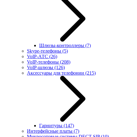
Шлюзы-контроллеры
(7)
Skype-телефоны
(5)
VoIP-АТС
(26)
VoIP-телефоны
(208)
VoIP-шлюзы
(126)
Аксессуары для телефонии
(215)
Гарнитуры
(147)
Интерфейсные платы
(7)
Микросотовые системы DECT SIP
(10)