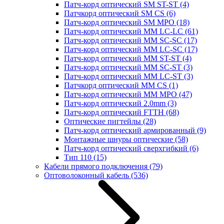
Патч-корд оптический SM ST-ST
(4)
Патчкорд оптический SM CS
(6)
Патч-корд оптический SM MPO
(18)
Патч-корд оптический MM LC-LC
(61)
Патч-корд оптический MM SC-SC
(17)
Патч-корд оптический MM LC-SC
(17)
Патч-корд оптический MM ST-ST
(4)
Патч-корд оптический MM SC-ST
(3)
Патч-корд оптический MM LC-ST
(3)
Патчкорд оптический MM CS
(1)
Патч-корд оптический MM MPO
(47)
Патч-корд оптический 2.0mm
(3)
Патч-корд оптический FTTH
(68)
Оптические пигтейлы
(28)
Патч-корд оптический армированный
(9)
Монтажные шнуры оптические
(58)
Патч-корд оптический сверхгибкий
(6)
Тип 110
(15)
Кабели прямого подключения
(79)
Оптоволоконный кабель
(536)