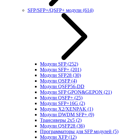
SFP/SFP+/QSFP+ модули
(614)
Модули SFP
(252)
Модули SFP+
(201)
Модули SFP28
(30)
Модули OSFP
(4)
Модули QSFP56-DD
Модули SFP GPON&GEPON
(21)
Модули QSFP+
(25)
Модули SFP+16G
(2)
Модули X2/XENPAK
(1)
Модули DWDM SFP+
(9)
Трансиверы 2x5
(2)
Модули QSFP28
(36)
Программаторы для SFP модулей
(5)
Модули XFP
(12)