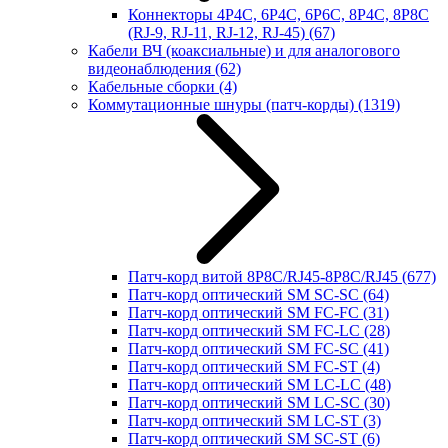
Коннекторы 4P4C, 6P4C, 6P6C, 8P4C, 8P8C
(RJ-9, RJ-11, RJ-12, RJ-45)
(67)
Кабели ВЧ (коаксиальные) и для аналогового
видеонаблюдения
(62)
Кабельные сборки
(4)
Коммутационные шнуры (патч-корды)
(1319)
Патч-корд витой 8P8C/RJ45-8P8C/RJ45
(677)
Патч-корд оптический SM SC-SC
(64)
Патч-корд оптический SM FC-FC
(31)
Патч-корд оптический SM FC-LC
(28)
Патч-корд оптический SM FC-SC
(41)
Патч-корд оптический SM FC-ST
(4)
Патч-корд оптический SM LC-LC
(48)
Патч-корд оптический SM LC-SC
(30)
Патч-корд оптический SM LC-ST
(3)
Патч-корд оптический SM SC-ST
(6)