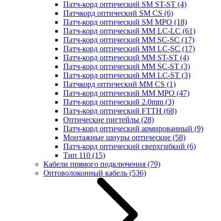
Патч-корд оптический SM ST-ST
(4)
Патчкорд оптический SM CS
(6)
Патч-корд оптический SM MPO
(18)
Патч-корд оптический MM LC-LC
(61)
Патч-корд оптический MM SC-SC
(17)
Патч-корд оптический MM LC-SC
(17)
Патч-корд оптический MM ST-ST
(4)
Патч-корд оптический MM SC-ST
(3)
Патч-корд оптический MM LC-ST
(3)
Патчкорд оптический MM CS
(1)
Патч-корд оптический MM MPO
(47)
Патч-корд оптический 2.0mm
(3)
Патч-корд оптический FTTH
(68)
Оптические пигтейлы
(28)
Патч-корд оптический армированный
(9)
Монтажные шнуры оптические
(58)
Патч-корд оптический сверхгибкий
(6)
Тип 110
(15)
Кабели прямого подключения
(79)
Оптоволоконный кабель
(536)