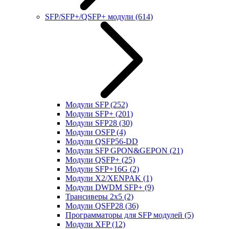
SFP/SFP+/QSFP+ модули
(614)
Модули SFP
(252)
Модули SFP+
(201)
Модули SFP28
(30)
Модули OSFP
(4)
Модули QSFP56-DD
Модули SFP GPON&GEPON
(21)
Модули QSFP+
(25)
Модули SFP+16G
(2)
Модули X2/XENPAK
(1)
Модули DWDM SFP+
(9)
Трансиверы 2x5
(2)
Модули QSFP28
(36)
Программаторы для SFP модулей
(5)
Модули XFP
(12)