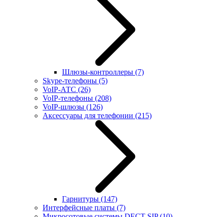
Шлюзы-контроллеры
(7)
Skype-телефоны
(5)
VoIP-АТС
(26)
VoIP-телефоны
(208)
VoIP-шлюзы
(126)
Аксессуары для телефонии
(215)
Гарнитуры
(147)
Интерфейсные платы
(7)
Микросотовые системы DECT SIP
(10)