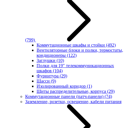
(799)
Коммутационные шкафы и стойки
(492)
Вентиляторные блоки и полки, термостаты,
кондиционеры
(122)
Заглушки
(10)
Полки для 19" телекоммуникационных
шкафов
(104)
Фурнитура
(29)
Шасси
(9)
Изолированный коридор
(1)
Щиты распределительные, корпуса
(29)
Коммутационные панели (патч-панели)
(74)
Заземление, розетки, освещение, кабели питания