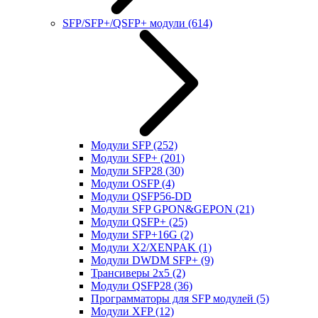
SFP/SFP+/QSFP+ модули
(614)
Модули SFP
(252)
Модули SFP+
(201)
Модули SFP28
(30)
Модули OSFP
(4)
Модули QSFP56-DD
Модули SFP GPON&GEPON
(21)
Модули QSFP+
(25)
Модули SFP+16G
(2)
Модули X2/XENPAK
(1)
Модули DWDM SFP+
(9)
Трансиверы 2x5
(2)
Модули QSFP28
(36)
Программаторы для SFP модулей
(5)
Модули XFP
(12)