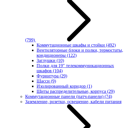
(799)
Коммутационные шкафы и стойки
(492)
Вентиляторные блоки и полки, термостаты,
кондиционеры
(122)
Заглушки
(10)
Полки для 19" телекоммуникационных
шкафов
(104)
Фурнитура
(29)
Шасси
(9)
Изолированный коридор
(1)
Щиты распределительные, корпуса
(29)
Коммутационные панели (патч-панели)
(74)
Заземление, розетки, освещение, кабели питания