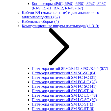
Коннекторы 4P4C, 6P4C, 6P6C, 8P4C, 8P8C
(RJ-9, RJ-11, RJ-12, RJ-45)
(67)
Кабели ВЧ (коаксиальные) и для аналогового
видеонаблюдения
(62)
Кабельные сборки
(4)
Коммутационные шнуры (патч-корды)
(1319)
Патч-корд витой 8P8C/RJ45-8P8C/RJ45
(677)
Патч-корд оптический SM SC-SC
(64)
Патч-корд оптический SM FC-FC
(31)
Патч-корд оптический SM FC-LC
(28)
Патч-корд оптический SM FC-SC
(41)
Патч-корд оптический SM FC-ST
(4)
Патч-корд оптический SM LC-LC
(48)
Патч-корд оптический SM LC-SC
(30)
Патч-корд оптический SM LC-ST
(3)
Патч-корд оптический SM SC-ST
(6)