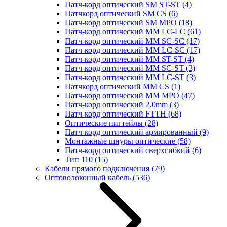
Патч-корд оптический SM ST-ST
(4)
Патчкорд оптический SM CS
(6)
Патч-корд оптический SM MPO
(18)
Патч-корд оптический MM LC-LC
(61)
Патч-корд оптический MM SC-SC
(17)
Патч-корд оптический MM LC-SC
(17)
Патч-корд оптический MM ST-ST
(4)
Патч-корд оптический MM SC-ST
(3)
Патч-корд оптический MM LC-ST
(3)
Патчкорд оптический MM CS
(1)
Патч-корд оптический MM MPO
(47)
Патч-корд оптический 2.0mm
(3)
Патч-корд оптический FTTH
(68)
Оптические пигтейлы
(28)
Патч-корд оптический армированный
(9)
Монтажные шнуры оптические
(58)
Патч-корд оптический сверхгибкий
(6)
Тип 110
(15)
Кабели прямого подключения
(79)
Оптоволоконный кабель
(536)