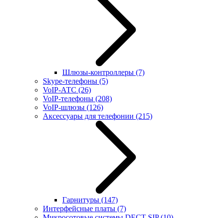
Шлюзы-контроллеры
(7)
Skype-телефоны
(5)
VoIP-АТС
(26)
VoIP-телефоны
(208)
VoIP-шлюзы
(126)
Аксессуары для телефонии
(215)
Гарнитуры
(147)
Интерфейсные платы
(7)
Микросотовые системы DECT SIP
(10)