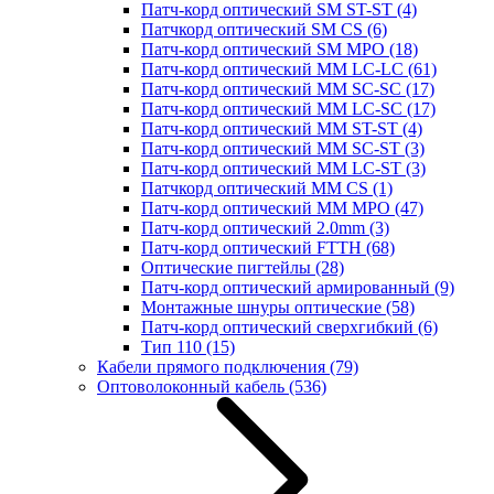
Патч-корд оптический SM ST-ST
(4)
Патчкорд оптический SM CS
(6)
Патч-корд оптический SM MPO
(18)
Патч-корд оптический MM LC-LC
(61)
Патч-корд оптический MM SC-SC
(17)
Патч-корд оптический MM LC-SC
(17)
Патч-корд оптический MM ST-ST
(4)
Патч-корд оптический MM SC-ST
(3)
Патч-корд оптический MM LC-ST
(3)
Патчкорд оптический MM CS
(1)
Патч-корд оптический MM MPO
(47)
Патч-корд оптический 2.0mm
(3)
Патч-корд оптический FTTH
(68)
Оптические пигтейлы
(28)
Патч-корд оптический армированный
(9)
Монтажные шнуры оптические
(58)
Патч-корд оптический сверхгибкий
(6)
Тип 110
(15)
Кабели прямого подключения
(79)
Оптоволоконный кабель
(536)