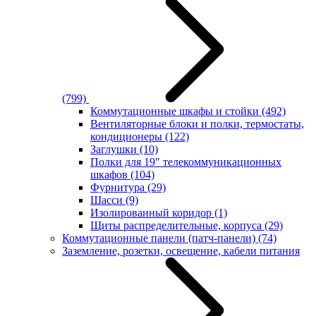
(799)
Коммутационные шкафы и стойки
(492)
Вентиляторные блоки и полки, термостаты,
кондиционеры
(122)
Заглушки
(10)
Полки для 19" телекоммуникационных
шкафов
(104)
Фурнитура
(29)
Шасси
(9)
Изолированный коридор
(1)
Щиты распределительные, корпуса
(29)
Коммутационные панели (патч-панели)
(74)
Заземление, розетки, освещение, кабели питания