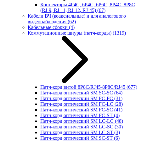
Коннекторы 4P4C, 6P4C, 6P6C, 8P4C, 8P8C
(RJ-9, RJ-11, RJ-12, RJ-45)
(67)
Кабели ВЧ (коаксиальные) и для аналогового
видеонаблюдения
(62)
Кабельные сборки
(4)
Коммутационные шнуры (патч-корды)
(1319)
Патч-корд витой 8P8C/RJ45-8P8C/RJ45
(677)
Патч-корд оптический SM SC-SC
(64)
Патч-корд оптический SM FC-FC
(31)
Патч-корд оптический SM FC-LC
(28)
Патч-корд оптический SM FC-SC
(41)
Патч-корд оптический SM FC-ST
(4)
Патч-корд оптический SM LC-LC
(48)
Патч-корд оптический SM LC-SC
(30)
Патч-корд оптический SM LC-ST
(3)
Патч-корд оптический SM SC-ST
(6)