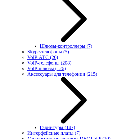
Шлюзы-контроллеры
(7)
Skype-телефоны
(5)
VoIP-АТС
(26)
VoIP-телефоны
(208)
VoIP-шлюзы
(126)
Аксессуары для телефонии
(215)
Гарнитуры
(147)
Интерфейсные платы
(7)
Микросотовые системы DECT SIP
(10)