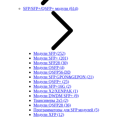
SFP/SFP+/QSFP+ модули
(614)
Модули SFP
(252)
Модули SFP+
(201)
Модули SFP28
(30)
Модули OSFP
(4)
Модули QSFP56-DD
Модули SFP GPON&GEPON
(21)
Модули QSFP+
(25)
Модули SFP+16G
(2)
Модули X2/XENPAK
(1)
Модули DWDM SFP+
(9)
Трансиверы 2x5
(2)
Модули QSFP28
(36)
Программаторы для SFP модулей
(5)
Модули XFP
(12)