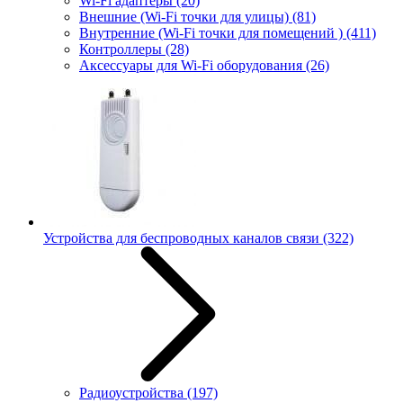
Wi-Fi адаптеры
(20)
Внешние (Wi-Fi точки для улицы)
(81)
Внутренние (Wi-Fi точки для помещений )
(411)
Контроллеры
(28)
Аксессуары для Wi-Fi оборудования
(26)
Устройства для беспроводных каналов связи
(322)
Радиоустройства
(197)