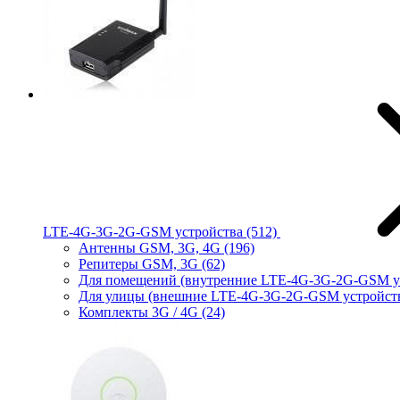
LTE-4G-3G-2G-GSM устройства
(512)
Антенны GSM, 3G, 4G
(196)
Репитеры GSM, 3G
(62)
Для помещений (внутренние LTE-4G-3G-2G-GSM у
Для улицы (внешние LTE-4G-3G-2G-GSM устройст
Комплекты 3G / 4G
(24)