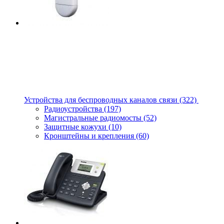
Устройства для беспроводных каналов связи
(322)
Радиоустройства
(197)
Магистральные радиомосты
(52)
Защитные кожухи
(10)
Кронштейны и крепления
(60)