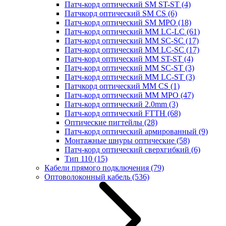
Патч-корд оптический SM ST-ST
(4)
Патчкорд оптический SM CS
(6)
Патч-корд оптический SM MPO
(18)
Патч-корд оптический MM LC-LC
(61)
Патч-корд оптический MM SC-SC
(17)
Патч-корд оптический MM LC-SC
(17)
Патч-корд оптический MM ST-ST
(4)
Патч-корд оптический MM SC-ST
(3)
Патч-корд оптический MM LC-ST
(3)
Патчкорд оптический MM CS
(1)
Патч-корд оптический MM MPO
(47)
Патч-корд оптический 2.0mm
(3)
Патч-корд оптический FTTH
(68)
Оптические пигтейлы
(28)
Патч-корд оптический армированный
(9)
Монтажные шнуры оптические
(58)
Патч-корд оптический сверхгибкий
(6)
Тип 110
(15)
Кабели прямого подключения
(79)
Оптоволоконный кабель
(536)