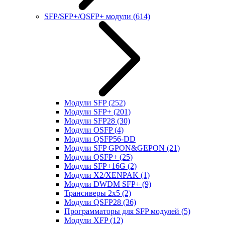
SFP/SFP+/QSFP+ модули
(614)
Модули SFP
(252)
Модули SFP+
(201)
Модули SFP28
(30)
Модули OSFP
(4)
Модули QSFP56-DD
Модули SFP GPON&GEPON
(21)
Модули QSFP+
(25)
Модули SFP+16G
(2)
Модули X2/XENPAK
(1)
Модули DWDM SFP+
(9)
Трансиверы 2x5
(2)
Модули QSFP28
(36)
Программаторы для SFP модулей
(5)
Модули XFP
(12)