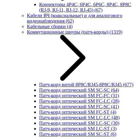
Коннекторы 4P4C, 6P4C, 6P6C, 8P4C, 8P8C
(RJ-9, RJ-11, RJ-12, RJ-45)
(67)
Кабели ВЧ (коаксиальные) и для аналогового
видеонаблюдения
(62)
Кабельные сборки
(4)
Коммутационные шнуры (патч-корды)
(1319)
Патч-корд витой 8P8C/RJ45-8P8C/RJ45
(677)
Патч-корд оптический SM SC-SC
(64)
Патч-корд оптический SM FC-FC
(31)
Патч-корд оптический SM FC-LC
(28)
Патч-корд оптический SM FC-SC
(41)
Патч-корд оптический SM FC-ST
(4)
Патч-корд оптический SM LC-LC
(48)
Патч-корд оптический SM LC-SC
(30)
Патч-корд оптический SM LC-ST
(3)
Патч-корд оптический SM SC-ST
(6)