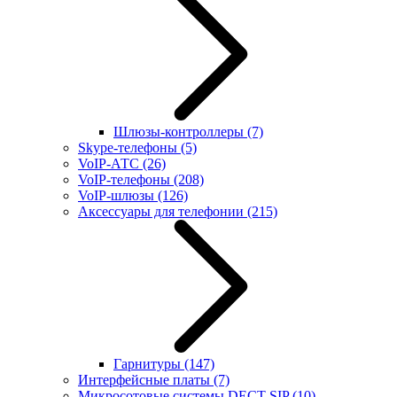
Шлюзы-контроллеры
(7)
Skype-телефоны
(5)
VoIP-АТС
(26)
VoIP-телефоны
(208)
VoIP-шлюзы
(126)
Аксессуары для телефонии
(215)
Гарнитуры
(147)
Интерфейсные платы
(7)
Микросотовые системы DECT SIP
(10)