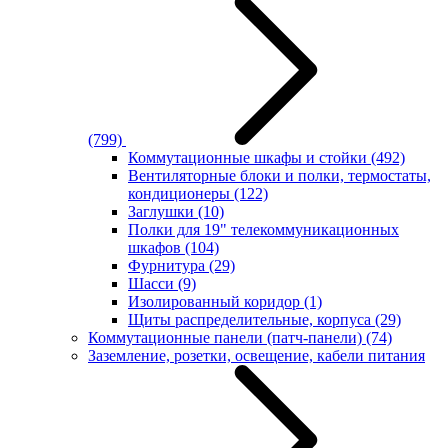
(799)
Коммутационные шкафы и стойки
(492)
Вентиляторные блоки и полки, термостаты,
кондиционеры
(122)
Заглушки
(10)
Полки для 19" телекоммуникационных
шкафов
(104)
Фурнитура
(29)
Шасси
(9)
Изолированный коридор
(1)
Щиты распределительные, корпуса
(29)
Коммутационные панели (патч-панели)
(74)
Заземление, розетки, освещение, кабели питания